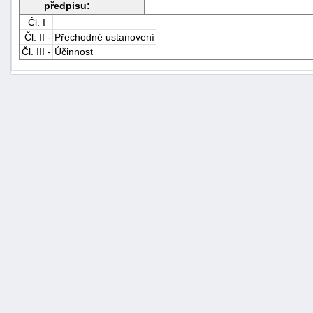
předpisu:
Čl. I
Čl. II -
Přechodné ustanovení
Čl. III -
Účinnost
+náhrady