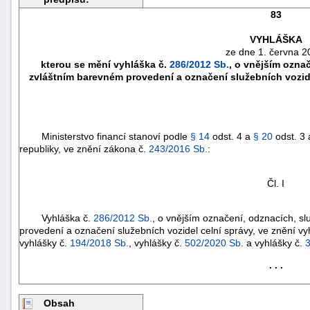
83
VYHLÁŠKA
ze dne 1. června 2
kterou se mění vyhláška č.
286/2012 Sb.
, o vnějším ozna
zvláštním barevném provedení a označení služebních vozide
Ministerstvo financí stanoví podle
§ 14
odst. 4 a
§ 20
odst. 3 
republiky, ve znění zákona č.
243/2016 Sb.
:
Čl. I
náhrady
škody
Vyhláška č.
286/2012 Sb.
, o vnějším označení, odznacích, sl
provedení a označení služebních vozidel celní správy, ve znění vy
vyhlášky č.
194/2018 Sb.
, vyhlášky č.
502/2020 Sb.
a vyhlášky č.
. . .
Obsah