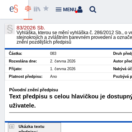
MENU
83/2026 Sb.
Vyhláška, kterou se mění vyhláška č. 286/2012 Sb., o 
stejnokrojích a zvláštním barevném provedení a označen
znění pozdějších předpisů
Částka:
083
Druh před
Rozeslána dne:
2. června 2026
Autor pře
Přijato:
1. června 2026
Nabývá úč
Platnost předpisu:
Ano
Pozbývá pl
Původní znění předpisu
Text předpisu s celou hlavičkou je dostupn
uživatele.
Ukázka textu
předpisu: