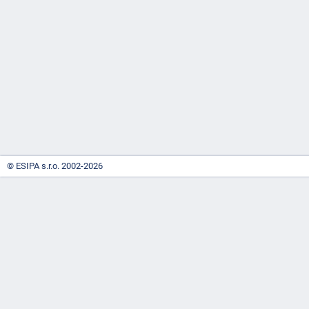
-
náhrady
© ESIPA s.r.o. 2002-2026