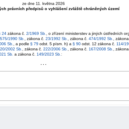
ze dne 11. května 2026
rých právních předpisů o vyhlášení zvláště chráněných území
§ 24
zákona č.
2/1969 Sb.
, o zřízení ministerstev a jiných ústředních o
575/1990 Sb.
, zákona č.
23/1992 Sb.
, zákona č.
474/1992 Sb.
, zákona
006 Sb.
, a podle
§ 79
odst. 5 písm. h) a
§ 90
odst. 12 zákona č.
114/19
20/2002 Sb.
, zákona č.
222/2006 Sb.
, zákona č.
167/2008 Sb.
, zákona
021 Sb.
a zákona č.
149/2023 Sb.
:
. . .