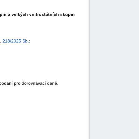
in a velkých vnitrostátních skupin
č.
218/2025 Sb.
:
 podání pro dorovnávací daně.