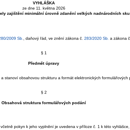
VYHLÁŠKA
ze dne 11. května 2026
y zajištění minimální úrovně zdanění velkých nadnárodních skup
280/2009 Sb.
, daňový řád, ve znění zákona č.
283/2020 Sb.
a zákona 
§ 1
Předmět úpravy
a stanoví obsahovou strukturu a formát elektronických formulářových
§ 2
Obsahová struktura formulářových podání
četně pokyn k jeho vyplnění je uvedena v příloze č. 1 k této vyhlášce,