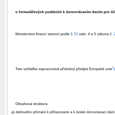
o formulářových podáních k dorovnávacím daním pro účel
Ministerstvo financí stanoví podle
§ 72
odst. 4 a 5 zákona č.
1
Tato vyhláška zapracovává příslušný předpis Evropské unie
)
Obsahová struktura
a) daňového přiznání k přiřazované a k české dorovnávací dani v