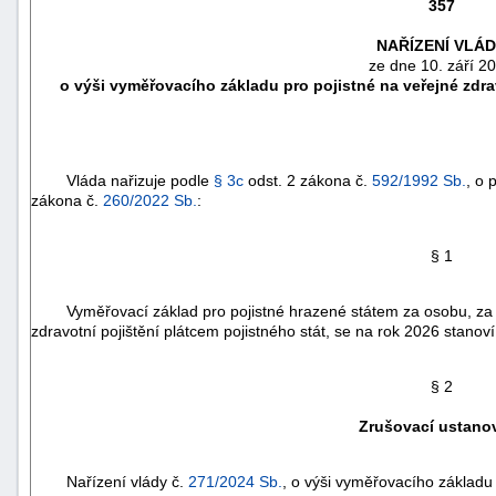
357
NAŘÍZENÍ VLÁ
ze dne 10. září 2
o výši vyměřovacího základu pro pojistné na veřejné zdra
Vláda nařizuje podle
§ 3c
odst. 2 zákona č.
592/1992 Sb.
, o 
zákona č.
260/2022 Sb.
:
§ 1
Vyměřovací základ pro pojistné hrazené státem za osobu, za kt
náhrady
zdravotní pojištění plátcem pojistného stát, se na rok 2026 stanov
škody
§ 2
Zrušovací ustano
Nařízení vlády č.
271/2024 Sb.
, o výši vyměřovacího základu 