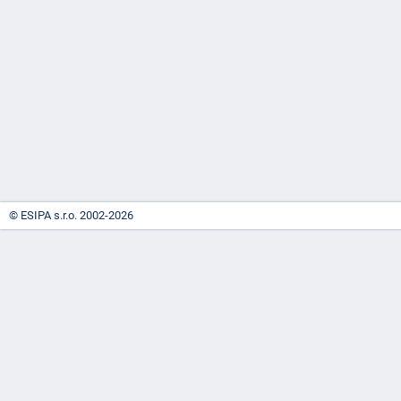
-
náhrady
© ESIPA s.r.o. 2002-2026