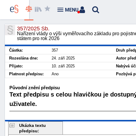
MENU
357/2025 Sb.
Nařízení vlády o výši vyměřovacího základu pro pojistn
státem pro rok 2026
Částka:
357
Druh před
Rozeslána dne:
24. září 2025
Autor před
Přijato:
10. září 2025
Nabývá úči
Platnost předpisu:
Ano
Pozbývá pl
Původní znění předpisu
Text předpisu s celou hlavičkou je dostupn
uživatele.
Ukázka textu
předpisu: