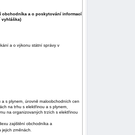
ní obchodníka a o poskytování informací
 vyhláška)
kání a o výkonu státní správy v
ou a s plynem, úrovně maloobchodních cen
h na trhu s elektřinou a s plynem,
u na organizovaných trzích s elektřinou
dexu zajištění obchodníka a
 jejich změnách.