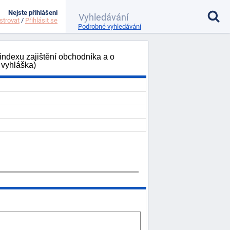
Nejste přihlášeni
strovat
/
Přihlásit se
Podrobné vyhledávání
 indexu zajištění obchodníka a o
 vyhláška)