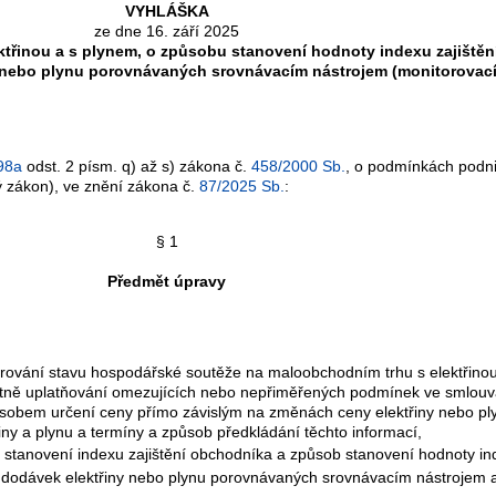
VYHLÁŠKA
ze dne 16. září 2025
lektřinou a s plynem, o způsobu stanovení hodnoty indexu zajiště
 nebo plynu porovnávaných srovnávacím nástrojem (monitorovací
98a
odst. 2 písm. q) až s) zákona č.
458/2000 Sb.
, o podmínkách podni
ý zákon), ve znění zákona č.
87/2025 Sb.
:
§ 1
Předmět úpravy
itorování stavu hospodářské soutěže na maloobchodním trhu s elektřin
etně uplatňování omezujících nebo nepřiměřených podmínek ve smlouvác
bem určení ceny přímo závislým na změnách ceny elektřiny nebo plyn
řiny a plynu a termíny a způsob předkládání těchto informací,
o stanovení indexu zajištění obchodníka a způsob stanovení hodnoty in
h dodávek elektřiny nebo plynu porovnávaných srovnávacím nástrojem a