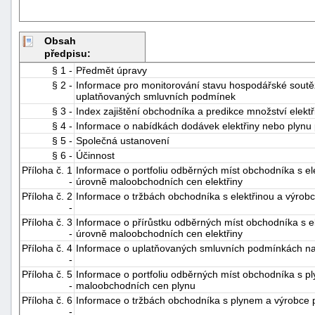
Obsah
předpisu:
§ 1 -
Předmět úpravy
§ 2 -
Informace pro monitorování stavu hospodářské soutěž
uplatňovaných smluvních podmínek
§ 3 -
Index zajištění obchodníka a predikce množství elekt
§ 4 -
Informace o nabídkách dodávek elektřiny nebo plyn
§ 5 -
Společná ustanovení
§ 6 -
Účinnost
Příloha č. 1
Informace o portfoliu odběrných míst obchodníka s el
-
úrovně maloobchodních cen elektřiny
Příloha č. 2
Informace o tržbách obchodníka s elektřinou a výrob
-
Příloha č. 3
Informace o přírůstku odběrných míst obchodníka s e
-
úrovně maloobchodních cen elektřiny
Příloha č. 4
Informace o uplatňovaných smluvních podmínkách na
-
Příloha č. 5
Informace o portfoliu odběrných míst obchodníka s 
-
maloobchodních cen plynu
Příloha č. 6
Informace o tržbách obchodníka s plynem a výrobce 
-