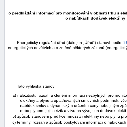
o předkládání informací pro monitorování v oblasti trhu s e
o nabídkách dodávek elektřiny
Energetický regulační úřad (dále jen „Úřad“) stanoví podle
§ 
energetických odvětvích a o změně některých zákonů (energetick
Tato vyhláška stanoví
a) náležitosti, rozsah a členění informací nezbytných pro mon
elektřiny a plynu a uplatňovaných smluvních podmínek, vč
nabídek smluv s dynamickým určením ceny nebo jiným způso
nebo plynem, jejich rizik a vlivu na vývoj cen dodávek elekt
b) způsob stanovení predikce množství elektřiny nebo plynu pr
c) termíny, rozsah a způsob poskytování informací o nabídkác