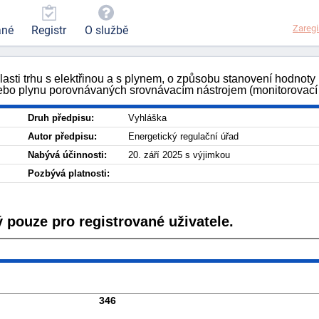
Zaregi
ané
Registr
O službě
lasti trhu s elektřinou a s plynem, o způsobu stanovení hodnoty
nebo plynu porovnávaných srovnávacím nástrojem (monitorovací
Druh předpisu:
Vyhláška
Autor předpisu:
Energetický regulační úřad
Nabývá účinnosti:
20. září 2025 s výjimkou
Pozbývá platnosti:
 pouze pro registrované uživatele.
346