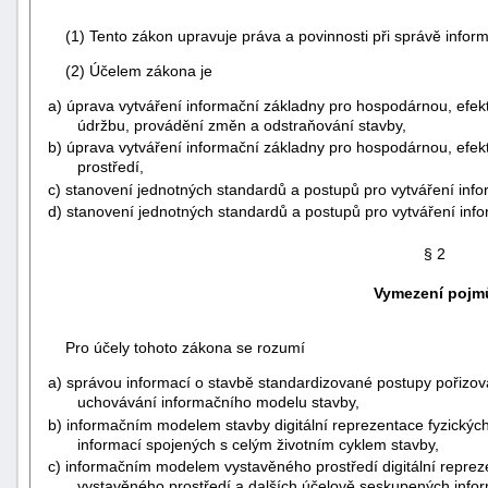
(1) Tento zákon upravuje práva a povinnosti při správě inform
(2) Účelem zákona je
a) úprava vytváření informační základny pro hospodárnou, efekt
údržbu, provádění změn a odstraňování stavby,
b) úprava vytváření informační základny pro hospodárnou, efek
prostředí,
c) stanovení jednotných standardů a postupů pro vytváření inf
d) stanovení jednotných standardů a postupů pro vytváření inf
§ 2
Vymezení pojm
Pro účely tohoto zákona se rozumí
+náhrady
a) správou informací o stavbě standardizované postupy pořizová
uchovávání informačního modelu stavby,
b) informačním modelem stavby digitální reprezentace fyzických 
informací spojených s celým životním cyklem stavby,
c) informačním modelem vystavěného prostředí digitální repreze
vystavěného prostředí a dalších účelově seskupených inform