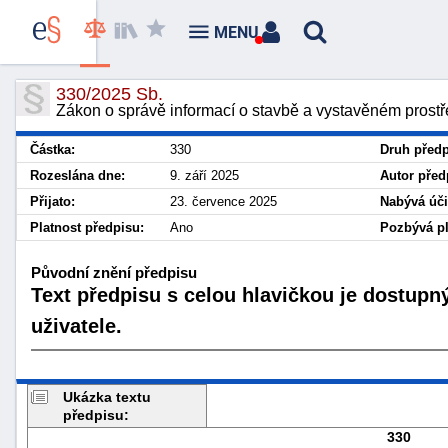
MENU
330/2025 Sb.
Zákon o správě informací o stavbě a vystavěném prostř
Částka:
330
Druh předp
Rozeslána dne:
9. září 2025
Autor před
Přijato:
23. července 2025
Nabývá úči
Platnost předpisu:
Ano
Pozbývá pl
Původní znění předpisu
Text předpisu s celou hlavičkou je dostupn
uživatele.
Ukázka textu
předpisu:
330