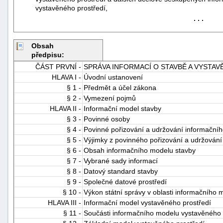
vystavěného prostředí,
. . .
Obsah
předpisu:
ČÁST PRVNÍ -
SPRÁVA INFORMACÍ O STAVBĚ A VYSTA
HLAVA I -
Úvodní ustanovení
-
§ 1 -
Předmět a účel zákona
náhrady
§ 2 -
Vymezení pojmů
HLAVA II -
Informační model stavby
§ 3 -
Povinné osoby
§ 4 -
Povinné pořizování a udržování informační
§ 5 -
Výjimky z povinného pořizování a udržován
§ 6 -
Obsah informačního modelu stavby
§ 7 -
Vybrané sady informací
§ 8 -
Datový standard stavby
§ 9 -
Společné datové prostředí
§ 10 -
Výkon státní správy v oblasti informačního 
HLAVA III -
Informační model vystavěného prostředí
§ 11 -
Součásti informačního modelu vystavěného 