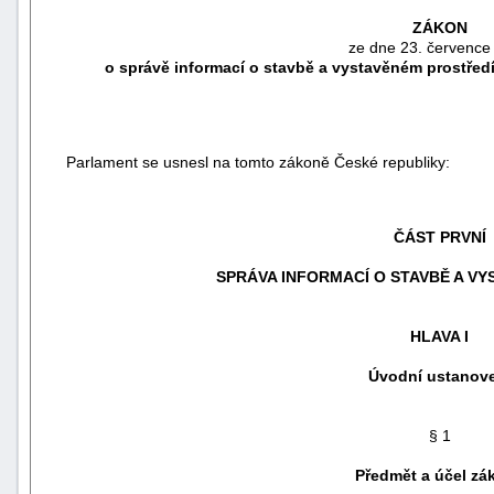
ZÁKON
ze dne 23. července
o správě informací o stavbě a vystavěném prostřed
Parlament se usnesl na tomto zákoně České republiky:
ČÁST PRVNÍ
SPRÁVA INFORMACÍ O STAVBĚ A V
náhrady
HLAVA I
škody
Úvodní ustanov
§ 1
Předmět a účel zá