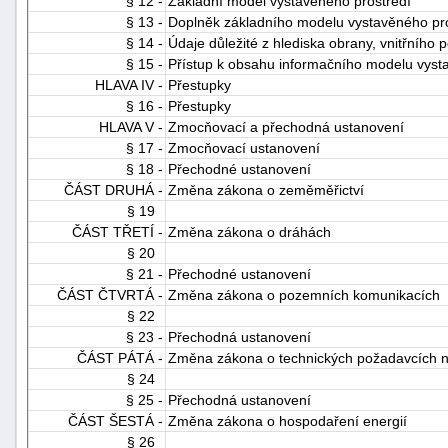
§ 12 -
Základní model vystavěného prostředí
"náhradě
§ 13 -
Doplněk základního modelu vystavěného pr
§ 14 -
Údaje důležité z hlediska obrany, vnitřního
škod"
§ 15 -
Přístup k obsahu informačního modelu vyst
HLAVA IV -
Přestupky
§ 16 -
Přestupky
HLAVA V -
Zmocňovací a přechodná ustanovení
§ 17 -
Zmocňovací ustanovení
§ 18 -
Přechodné ustanovení
ČÁST DRUHÁ -
Změna zákona o zeměměřictví
§ 19
ČÁST TŘETÍ -
Změna zákona o dráhách
§ 20
§ 21 -
Přechodné ustanovení
ČÁST ČTVRTÁ -
Změna zákona o pozemních komunikacích
§ 22
§ 23 -
Přechodná ustanovení
ČÁST PÁTÁ -
Změna zákona o technických požadavcích n
§ 24
§ 25 -
Přechodná ustanovení
ČÁST ŠESTÁ -
Změna zákona o hospodaření energií
§ 26