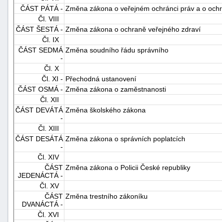
ČÁST PÁTÁ -
Změna zákona o veřejném ochránci práv a o ochrá
Čl. VIII
ČÁST ŠESTÁ -
Změna zákona o ochraně veřejného zdraví
Čl. IX
ČÁST SEDMÁ
Změna soudního řádu správního
-
Čl. X
Čl. XI -
Přechodná ustanovení
-
ČÁST OSMÁ -
Změna zákona o zaměstnanosti
náhrady
Čl. XII
ČÁST DEVÁTÁ
Změna školského zákona
-
Čl. XIII
ČÁST DESÁTÁ
Změna zákona o správních poplatcích
-
Čl. XIV
ČÁST
Změna zákona o Policii České republiky
JEDENÁCTÁ -
Čl. XV
ČÁST
Změna trestního zákoníku
DVANÁCTÁ -
Čl. XVI