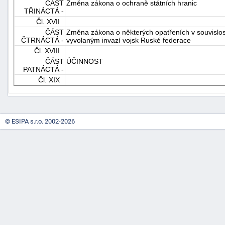
ČÁST
Změna zákona o ochraně státních hranic
"náhradě
TŘINÁCTÁ -
Čl. XVII
škod"
ČÁST
Změna zákona o některých opatřeních v souvislos
ČTRNÁCTÁ -
vyvolaným invazí vojsk Ruské federace
Čl. XVIII
ČÁST
ÚČINNOST
PATNÁCTÁ -
Čl. XIX
© ESIPA s.r.o. 2002-2026