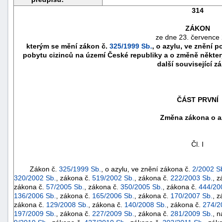
314
ZÁKON
ze dne 23. července
kterým se mění zákon č.
325/1999 Sb.
, o azylu, ve znění 
pobytu cizinců na území České republiky a o změně někter
další související z
ČÁST PRVNÍ
Změna zákona o a
náhrady
Čl. I
škody
Zákon č.
325/1999 Sb.
, o azylu, ve znění zákona č.
2/2002 S
320/2002 Sb.
, zákona č.
519/2002 Sb.
, zákona č.
222/2003 Sb.
, 
zákona č.
57/2005 Sb.
, zákona č.
350/2005 Sb.
, zákona č.
444/20
136/2006 Sb.
, zákona č.
165/2006 Sb.
, zákona č.
170/2007 Sb.
, 
zákona č.
129/2008 Sb.
, zákona č.
140/2008 Sb.
, zákona č.
274/2
197/2009 Sb.
, zákona č.
227/2009 Sb.
, zákona č.
281/2009 Sb.
, 