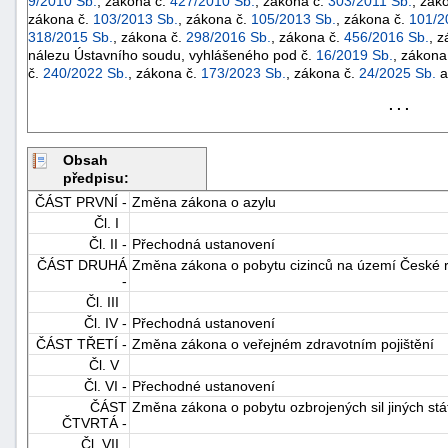
9/2010 Sb.
, zákona č.
427/2010 Sb.
, zákona č.
303/2011 Sb.
, zák
zákona č.
103/2013 Sb.
, zákona č.
105/2013 Sb.
, zákona č.
101/2
318/2015 Sb.
, zákona č.
298/2016 Sb.
, zákona č.
456/2016 Sb.
, 
nálezu Ústavního soudu, vyhlášeného pod č.
16/2019 Sb.
, zákona
č.
240/2022 Sb.
, zákona č.
173/2023 Sb.
, zákona č.
24/2025 Sb.
a
. . .
Obsah
předpisu:
ČÁST PRVNÍ -
Změna zákona o azylu
Čl. I
Čl. II -
Přechodná ustanovení
ČÁST DRUHÁ
Změna zákona o pobytu cizinců na území České r
-
Čl. III
Čl. IV -
Přechodná ustanovení
+náhrady
ČÁST TŘETÍ -
Změna zákona o veřejném zdravotním pojištění
Čl. V
Čl. VI -
Přechodné ustanovení
ČÁST
Změna zákona o pobytu ozbrojených sil jiných st
ČTVRTÁ -
Čl. VII