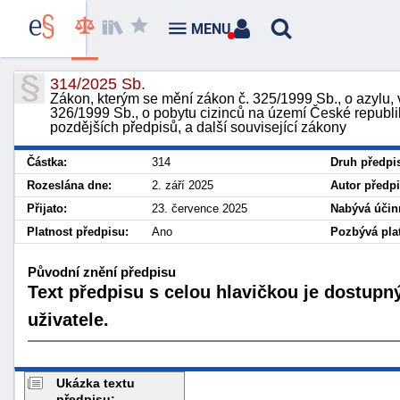
MENU
314/2025 Sb.
Zákon, kterým se mění zákon č. 325/1999 Sb., o azylu, 
326/1999 Sb., o pobytu cizinců na území České republ
pozdějších předpisů, a další související zákony
Částka:
314
Druh předpi
Rozeslána dne:
2. září 2025
Autor předpi
Přijato:
23. července 2025
Nabývá účin
Platnost předpisu:
Ano
Pozbývá plat
Původní znění předpisu
Text předpisu s celou hlavičkou je dostupn
uživatele.
Ukázka textu
předpisu: