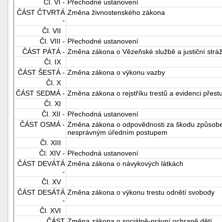
Čl. VI -
Přechodné ustanovení
ČÁST ČTVRTÁ
Změna živnostenského zákona
-
Čl. VII
Čl. VIII -
Přechodné ustanovení
ČÁST PÁTÁ -
Změna zákona o Vězeňské službě a justiční stráž
Čl. IX
ČÁST ŠESTÁ -
Změna zákona o výkonu vazby
Čl. X
-
ČÁST SEDMÁ -
Změna zákona o rejstříku trestů a evidenci přest
náhrady
Čl. XI
Čl. XII -
Přechodná ustanovení
ČÁST OSMÁ -
Změna zákona o odpovědnosti za škodu způsobe
nesprávným úředním postupem
Čl. XIII
Čl. XIV -
Přechodná ustanovení
ČÁST DEVÁTÁ
Změna zákona o návykových látkách
-
Čl. XV
ČÁST DESÁTÁ
Změna zákona o výkonu trestu odnětí svobody
-
Čl. XVI
ČÁST
Změna zákona o sociálně-právní ochraně dětí