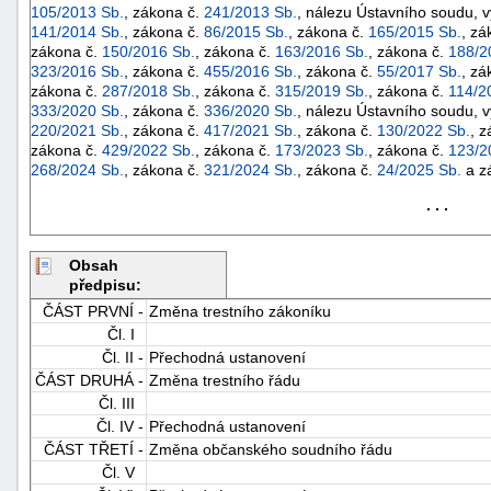
105/2013 Sb.
, zákona č.
241/2013 Sb.
, nálezu Ústavního soudu, 
141/2014 Sb.
, zákona č.
86/2015 Sb.
, zákona č.
165/2015 Sb.
, zá
zákona č.
150/2016 Sb.
, zákona č.
163/2016 Sb.
, zákona č.
188/2
323/2016 Sb.
, zákona č.
455/2016 Sb.
, zákona č.
55/2017 Sb.
, zá
zákona č.
287/2018 Sb.
, zákona č.
315/2019 Sb.
, zákona č.
114/2
333/2020 Sb.
, zákona č.
336/2020 Sb.
, nálezu Ústavního soudu, 
220/2021 Sb.
, zákona č.
417/2021 Sb.
, zákona č.
130/2022 Sb.
, 
zákona č.
429/2022 Sb.
, zákona č.
173/2023 Sb.
, zákona č.
123/2
268/2024 Sb.
, zákona č.
321/2024 Sb.
, zákona č.
24/2025 Sb.
a z
. . .
Obsah
předpisu:
ČÁST PRVNÍ -
Změna trestního zákoníku
Čl. I
Čl. II -
Přechodná ustanovení
+náhrady
ČÁST DRUHÁ -
Změna trestního řádu
Čl. III
Čl. IV -
Přechodná ustanovení
ČÁST TŘETÍ -
Změna občanského soudního řádu
Čl. V