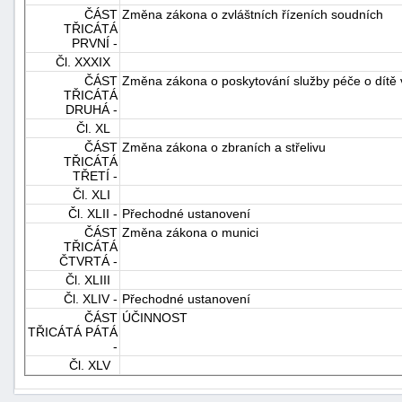
ČÁST
Změna zákona o zvláštních řízeních soudních
TŘICÁTÁ
PRVNÍ -
Čl. XXXIX
ČÁST
Změna zákona o poskytování služby péče o dítě 
TŘICÁTÁ
DRUHÁ -
Čl. XL
ČÁST
Změna zákona o zbraních a střelivu
TŘICÁTÁ
TŘETÍ -
Čl. XLI
Čl. XLII -
Přechodné ustanovení
ČÁST
Změna zákona o munici
TŘICÁTÁ
ČTVRTÁ -
Čl. XLIII
Čl. XLIV -
Přechodné ustanovení
ČÁST
ÚČINNOST
TŘICÁTÁ PÁTÁ
-
Čl. XLV