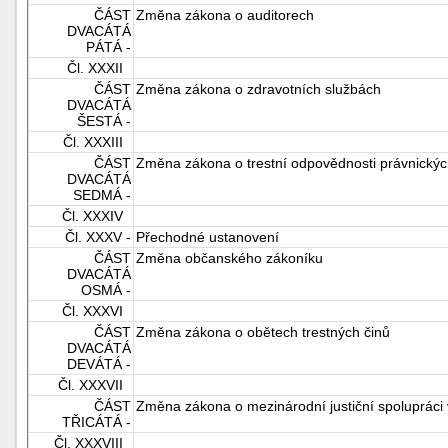
ČÁST
Změna zákona o auditorech
DVACÁTÁ
PÁTÁ -
Čl. XXXII
ČÁST
Změna zákona o zdravotních službách
DVACÁTÁ
ŠESTÁ -
Čl. XXXIII
ČÁST
Změna zákona o trestní odpovědnosti právnických
DVACÁTÁ
SEDMÁ -
Čl. XXXIV
Čl. XXXV -
Přechodné ustanovení
ČÁST
Změna občanského zákoníku
DVACÁTÁ
OSMÁ -
Čl. XXXVI
ČÁST
Změna zákona o obětech trestných činů
DVACÁTÁ
DEVÁTÁ -
Čl. XXXVII
ČÁST
Změna zákona o mezinárodní justiční spolupráci 
TŘICÁTÁ -
Čl. XXXVIII