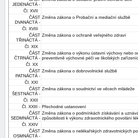
JEDENÁCTÁ -
"náhradě
Čl. XVII
škod"
ČÁST
Změna zákona o Probační a mediační službě
DVANÁCTÁ -
Čl. XVIII
ČÁST
Změna zákona o ochraně veřejného zdraví
TŘINÁCTÁ -
Čl. XIX
ČÁST
Změna zákona o výkonu ústavní výchovy nebo oc
ČTRNÁCTÁ -
preventivně výchovné péči ve školských zařízení
Čl. XX
ČÁST
Změna zákona o dobrovolnické službě
PATNÁCTÁ -
Čl. XXI
ČÁST
Změna zákona o soudnictví ve věcech mládeže
ŠESTNÁCTÁ -
Čl. XXII
Čl. XXIII -
Přechodné ustanovení
ČÁST
Změna zákona o podmínkách získávání a uznáván
SEDMNÁCTÁ -
způsobilosti k výkonu zdravotnického povolání lé
Čl. XXIV
ČÁST
Změna zákona o nelékařských zdravotnických po
OSMNÁCTÁ -