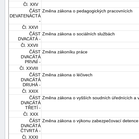
Čl. XXV
ČÁST
Změna zákona o pedagogických pracovnících
DEVATENÁCTÁ
-
Čl. XXVI
ČÁST
Změna zákona o sociálních službách
DVACÁTÁ -
Čl. XXVII
ČÁST
Změna zákoníku práce
DVACÁTÁ
PRVNÍ -
Čl. XXVIII
ČÁST
Změna zákona o léčivech
DVACÁTÁ
DRUHÁ -
Čl. XXIX
ČÁST
Změna zákona o vyšších soudních úřednících a vy
DVACÁTÁ
TŘETÍ -
Čl. XXX
ČÁST
Změna zákona o výkonu zabezpečovací detence
DVACÁTÁ
ČTVRTÁ -
Čl. XXXI