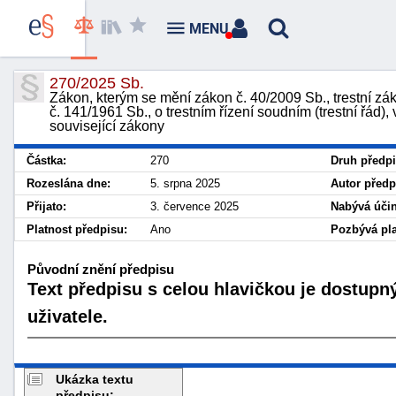
MENU
270/2025 Sb.
Zákon, kterým se mění zákon č. 40/2009 Sb., trestní zá
č. 141/1961 Sb., o trestním řízení soudním (trestní řád),
související zákony
Částka:
270
Druh předpi
Rozeslána dne:
5. srpna 2025
Autor předp
Přijato:
3. července 2025
Nabývá účin
Platnost předpisu:
Ano
Pozbývá pla
Původní znění předpisu
Text předpisu s celou hlavičkou je dostupn
uživatele.
Ukázka textu
předpisu: