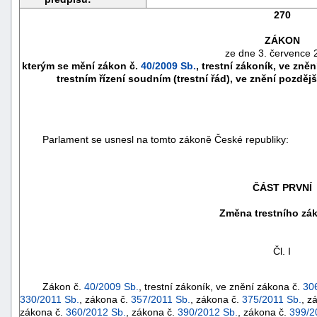
270
ZÁKON
ze dne 3. července 
kterým se mění zákon č.
40/2009 Sb.
, trestní zákoník, ve zně
trestním řízení soudním (trestní řád), ve znění pozděj
Parlament se usnesl na tomto zákoně České republiky:
ČÁST PRVNÍ
náhrady
Změna trestního zá
škody
Čl. I
Zákon č.
40/2009 Sb.
, trestní zákoník, ve znění zákona č.
30
330/2011 Sb.
, zákona č.
357/2011 Sb.
, zákona č.
375/2011 Sb.
, z
zákona č.
360/2012 Sb.
, zákona č.
390/2012 Sb.
, zákona č.
399/2