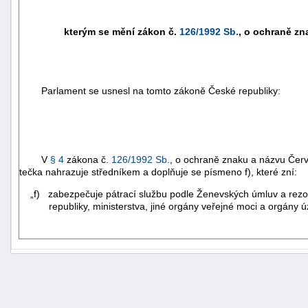
kterým se mění zákon č.
126/1992 Sb.
, o ochraně zn
Parlament se usnesl na tomto zákoně České republiky:
V
§ 4
zákona č.
126/1992 Sb.
, o ochraně znaku a názvu Čer
tečka nahrazuje středníkem a doplňuje se písmeno f), které zní:
„f) zabezpečuje pátrací službu podle Ženevských úmluv a rezo
republiky, ministerstva, jiné orgány veřejné moci a orgány