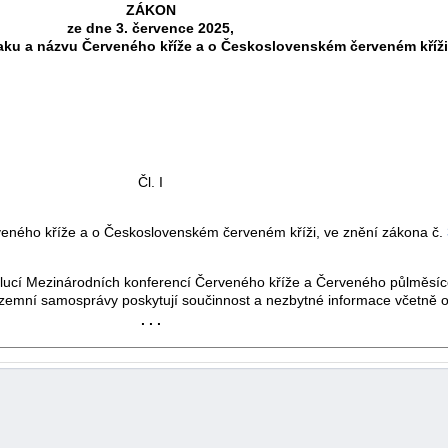
ZÁKON
ze dne 3. července 2025,
aku a názvu Červeného kříže a o Československém červeném kříži
Čl. I
veného kříže a o Československém červeném kříži, ve znění zákona č.
lucí Mezinárodních konferencí Červeného kříže a Červeného půlměsíce;
 územní samosprávy poskytují součinnost a nezbytné informace včetně o
. . .