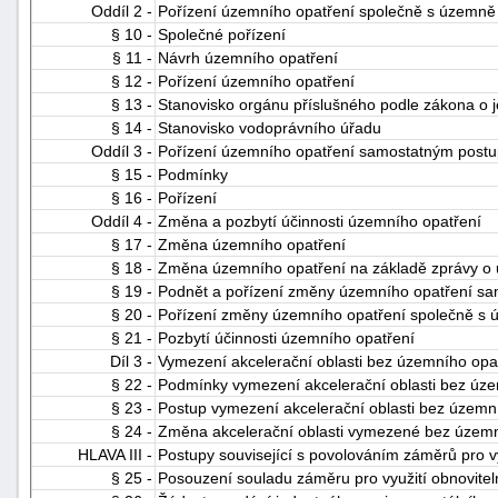
Oddíl 2 -
Pořízení územního opatření společně s územně
§ 10 -
Společné pořízení
§ 11 -
Návrh územního opatření
§ 12 -
Pořízení územního opatření
§ 13 -
Stanovisko orgánu příslušného podle zákona o 
§ 14 -
Stanovisko vodoprávního úřadu
Oddíl 3 -
Pořízení územního opatření samostatným post
§ 15 -
Podmínky
§ 16 -
Pořízení
Oddíl 4 -
Změna a pozbytí účinnosti územního opatření
§ 17 -
Změna územního opatření
§ 18 -
Změna územního opatření na základě zprávy o
§ 19 -
Podnět a pořízení změny územního opatření s
§ 20 -
Pořízení změny územního opatření společně s
§ 21 -
Pozbytí účinnosti územního opatření
Díl 3 -
Vymezení akcelerační oblasti bez územního opa
§ 22 -
Podmínky vymezení akcelerační oblasti bez úze
§ 23 -
Postup vymezení akcelerační oblasti bez územn
§ 24 -
Změna akcelerační oblasti vymezené bez územn
HLAVA III -
Postupy související s povolováním záměrů pro vy
§ 25 -
Posouzení souladu záměru pro využití obnovitel