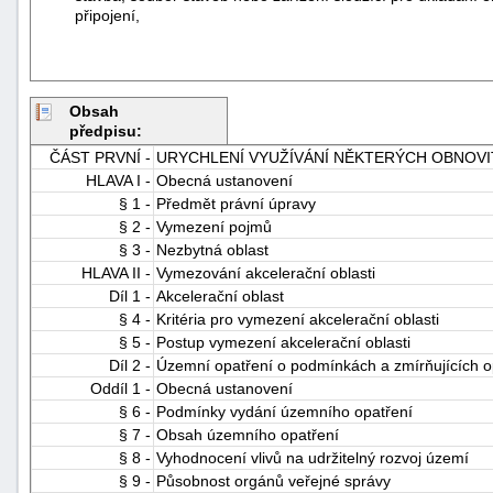
připojení,
Obsah
předpisu:
ČÁST PRVNÍ -
URYCHLENÍ VYUŽÍVÁNÍ NĚKTERÝCH OBNOV
HLAVA I -
Obecná ustanovení
§ 1 -
Předmět právní úpravy
§ 2 -
Vymezení pojmů
§ 3 -
Nezbytná oblast
HLAVA II -
Vymezování akcelerační oblasti
Díl 1 -
Akcelerační oblast
§ 4 -
Kritéria pro vymezení akcelerační oblasti
§ 5 -
Postup vymezení akcelerační oblasti
Díl 2 -
Územní opatření o podmínkách a zmírňujících o
Oddíl 1 -
Obecná ustanovení
§ 6 -
Podmínky vydání územního opatření
§ 7 -
Obsah územního opatření
§ 8 -
Vyhodnocení vlivů na udržitelný rozvoj území
§ 9 -
Působnost orgánů veřejné správy