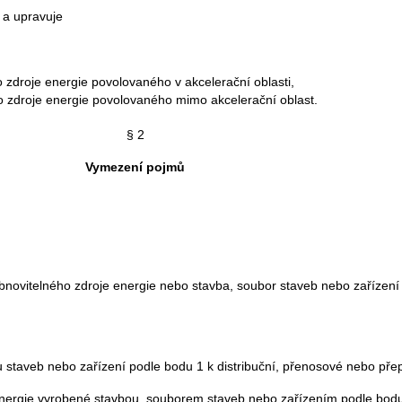
a upravuje
o zdroje energie povolovaného v akcelerační oblasti,
ho zdroje energie povolovaného mimo akcelerační oblast.
§ 2
Vymezení pojmů
bnovitelného zdroje energie nebo stavba, soubor staveb nebo zařízení 
u staveb nebo zařízení podle bodu 1 k distribuční, přenosové nebo pře
energie vyrobené stavbou, souborem staveb nebo zařízením podle bodu 