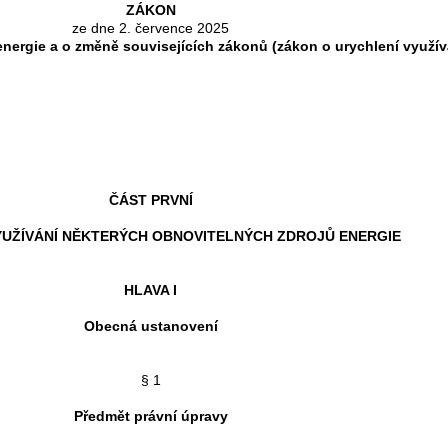
ZÁKON
ze dne 2. července 2025
energie a o změně souvisejících zákonů (zákon o urychlení využív
ČÁST PRVNÍ
YUŽÍVÁNÍ NĚKTERÝCH OBNOVITELNÝCH ZDROJŮ ENERGIE
HLAVA I
Obecná ustanovení
§ 1
Předmět právní úpravy