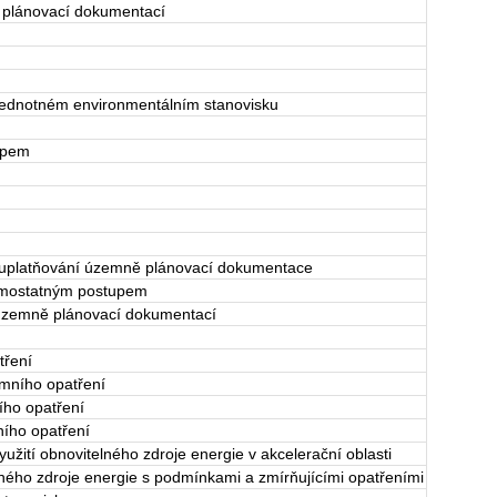
 plánovací dokumentací
jednotném environmentálním stanovisku
upem
 uplatňování územně plánovací dokumentace
amostatným postupem
 územně plánovací dokumentací
tření
mního opatření
ího opatření
ího opatření
užití obnovitelného zdroje energie v akcelerační oblasti
ného zdroje energie s podmínkami a zmírňujícími opatřeními