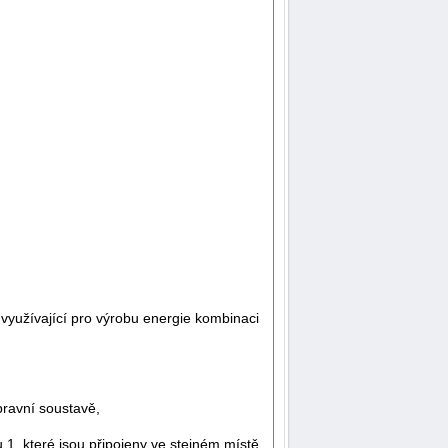
využívající pro výrobu energie kombinaci
pravní soustavě,
1, které jsou připojeny ve stejném místě