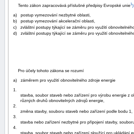
1
Tento zákon zapracovává příslušné předpisy Evropské unie
)
a) postup vymezování nezbytné oblasti,
b) postup vymezování akcelerační oblasti,
c) zvláštní postupy týkající se záměru pro využití obnovitelnéh
d) zvláštní postupy týkající se záměru pro využití obnovitelné
Pro účely tohoto zákona se rozumí
a) záměrem pro využití obnovitelného zdroje energie
1.
stavba, soubor staveb nebo zařízení pro výrobu energie z o
různých druhů obnovitelných zdrojů energie,
2.
změna stavby, souboru staveb nebo zařízení podle bodu 1,
3.
stavba nebo zařízení nezbytné pro připojení stavby, soubor
4.
stavba, soubor staveb nebo zařízení sloužící pro ukládání 