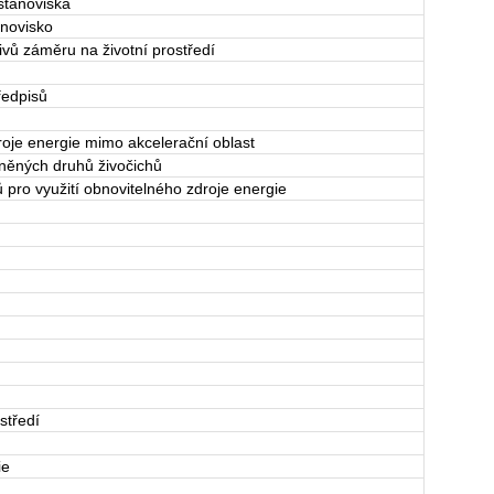
stanoviska
anovisko
vů záměru na životní prostředí
ředpisů
roje energie mimo akcelerační oblast
áněných druhů živočichů
 pro využití obnovitelného zdroje energie
středí
ie