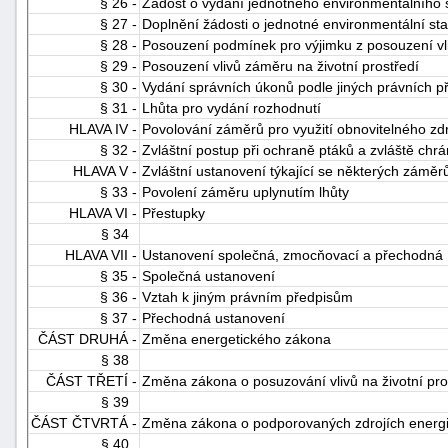
§ 26 -
Žádost o vydání jednotného environmentálního 
§ 27 -
Doplnění žádosti o jednotné environmentální st
§ 28 -
Posouzení podmínek pro výjimku z posouzení vli
§ 29 -
Posouzení vlivů záměru na životní prostředí
§ 30 -
Vydání správních úkonů podle jiných právních p
§ 31 -
Lhůta pro vydání rozhodnutí
HLAVA IV -
Povolování záměrů pro využití obnovitelného zd
§ 32 -
Zvláštní postup při ochraně ptáků a zvláště chr
HLAVA V -
Zvláštní ustanovení týkající se některých záměrů
§ 33 -
Povolení záměru uplynutím lhůty
HLAVA VI -
Přestupky
§ 34
HLAVA VII -
Ustanovení společná, zmocňovací a přechodná
§ 35 -
Společná ustanovení
§ 36 -
Vztah k jiným právním předpisům
§ 37 -
Přechodná ustanovení
ČÁST DRUHÁ -
Změna energetického zákona
§ 38
ČÁST TŘETÍ -
Změna zákona o posuzování vlivů na životní pro
§ 39
ČÁST ČTVRTÁ -
Změna zákona o podporovaných zdrojích energ
§ 40