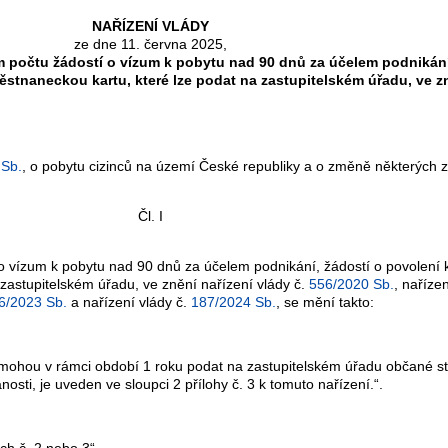
NAŘÍZENÍ VLÁDY
ze dne 11. června 2025,
m počtu žádostí o vízum k pobytu nad 90 dnů za účelem podnikán
ěstnaneckou kartu, které lze podat na zastupitelském úřadu, ve z
 Sb.
, o pobytu cizinců na území České republiky a o změně některých 
Čl. I
 o vízum k pobytu nad 90 dnů za účelem podnikání, žádostí o povolen
zastupitelském úřadu, ve znění nařízení vlády č.
556/2020 Sb.
, naříze
6/2023 Sb.
a nařízení vlády č.
187/2024 Sb.
, se mění takto:
hou v rámci období 1 roku podat na zastupitelském úřadu občané stá
sti, je uveden ve sloupci 2 přílohy č. 3 k tomuto nařízení.“.
ách č. 2 nebo 3“.