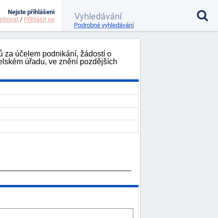
Nejste přihlášeni
strovat
/
Přihlásit se
Podrobné vyhledávání
ů za účelem podnikání, žádostí o
elském úřadu, ve znění pozdějších