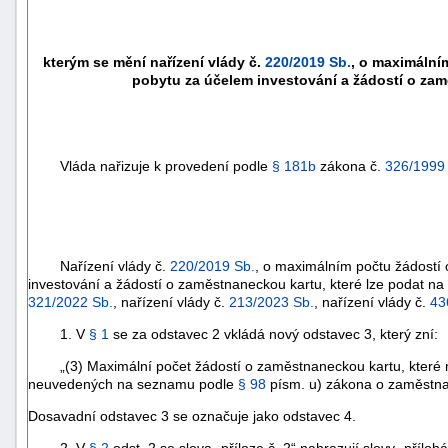
kterým se mění nařízení vlády č.
220/2019 Sb.
, o maximální
pobytu za účelem investování a žádostí o zam
Vláda nařizuje k provedení podle
§ 181b
zákona č.
326/1999
Nařízení vlády č.
220/2019 Sb.
, o maximálním počtu žádostí
investování a žádostí o zaměstnaneckou kartu, které lze podat na 
321/2022 Sb.
, nařízení vlády č.
213/2023 Sb.
, nařízení vlády č.
43
1. V
§ 1
se za odstavec 2 vkládá nový odstavec 3, který zní:
„(3) Maximální počet žádostí o zaměstnaneckou kartu, které mo
neuvedených na seznamu podle
§ 98
písm. u) zákona o zaměstnano
Dosavadní odstavec 3 se označuje jako odstavec 4.
2. V
§ 2
odst. 2 se slova „příloze č. 2“ nahrazují slovy „příloh