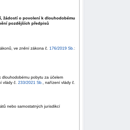
í, žádostí o povolení k dlouhodobému
nění pozdějších předpisů
zákonů, ve znění zákona č.
176/2019 Sb.
:
í k dlouhodobému pobytu za účelem
ní vlády č.
233/2021 Sb.
, nařízení vlády č.
tů nebo samostatných jurisdikcí