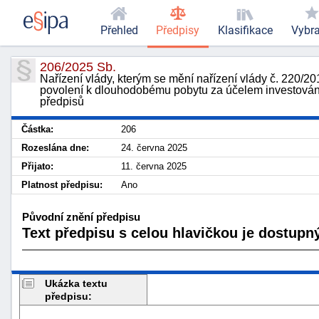
Přehled
Předpisy
Klasifikace
Vybr
206/2025 Sb.
Nařízení vlády, kterým se mění nařízení vlády č. 220/2
povolení k dlouhodobému pobytu za účelem investování 
předpisů
Částka:
206
Rozeslána dne:
24. června 2025
Přijato:
11. června 2025
Platnost předpisu:
Ano
Původní znění předpisu
Text předpisu s celou hlavičkou je dostupný
Ukázka textu
předpisu: