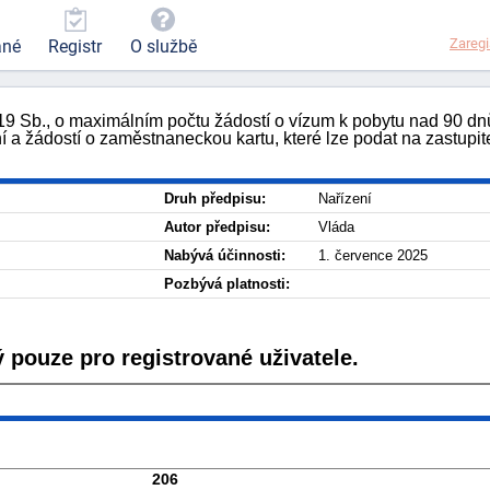
Zaregi
ané
Registr
O službě
019 Sb., o maximálním počtu žádostí o vízum k pobytu nad 90 dn
a žádostí o zaměstnaneckou kartu, které lze podat na zastupit
Druh předpisu:
Nařízení
Autor předpisu:
Vláda
Nabývá účinnosti:
1. července 2025
Pozbývá platnosti:
 pouze pro registrované uživatele.
206