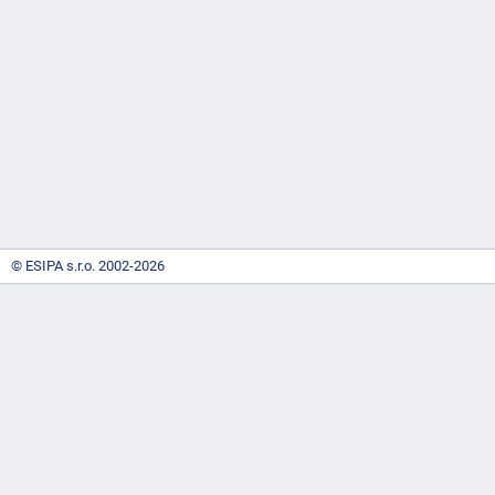
-
náhrady
© ESIPA s.r.o. 2002-2026