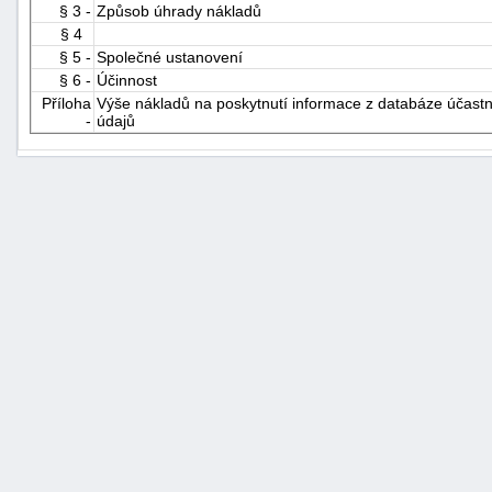
§ 3 -
Způsob úhrady nákladů
§ 4
§ 5 -
Společné ustanovení
§ 6 -
Účinnost
Příloha
Výše nákladů na poskytnutí informace z databáze účastní
-
údajů
+náhrady