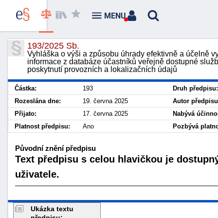
MENU
193/2025 Sb.
Vyhláška o výši a způsobu úhrady efektivně a účelně v
informace z databáze účastníků veřejně dostupné služb
poskytnutí provozních a lokalizačních údajů
Částka:
193
Druh předpisu:
Rozeslána dne:
19. června 2025
Autor předpisu
Přijato:
17. června 2025
Nabývá účinnos
Platnost předpisu:
Ano
Pozbývá platno
Původní znění předpisu
Text předpisu s celou hlavičkou je dostupn
uživatele.
Ukázka textu
předpisu: