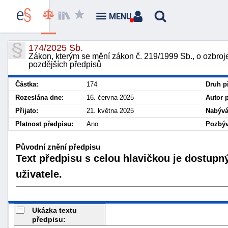
MENU
174/2025 Sb.
Zákon, kterým se mění zákon č. 219/1999 Sb., o ozbroj
pozdějších předpisů
Částka:
174
Druh p
Rozeslána dne:
16. června 2025
Autor 
Přijato:
21. května 2025
Nabývá
Platnost předpisu:
Ano
Pozbýv
Původní znění předpisu
Text předpisu s celou hlavičkou je dostupn
uživatele.
Ukázka textu
předpisu: