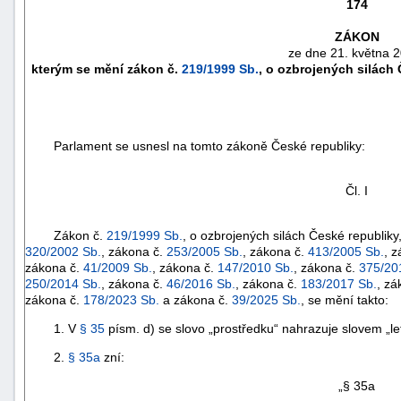
174
ZÁKON
ze dne 21. května 
kterým se mění zákon č.
219/1999 Sb.
, o ozbrojených silách
Parlament se usnesl na tomto zákoně České republiky:
Čl. I
Zákon č.
219/1999 Sb.
, o ozbrojených silách České republiky
320/2002 Sb.
, zákona č.
253/2005 Sb.
, zákona č.
413/2005 Sb.
, 
náhrady
zákona č.
41/2009 Sb.
, zákona č.
147/2010 Sb.
, zákona č.
375/20
škody
250/2014 Sb.
, zákona č.
46/2016 Sb.
, zákona č.
183/2017 Sb.
, zá
zákona č.
178/2023 Sb.
a zákona č.
39/2025 Sb.
, se mění takto:
1. V
§ 35
písm. d) se slovo „prostředku“ nahrazuje slovem „le
2.
§ 35a
zní:
„§ 35a