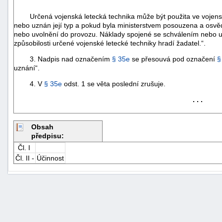
Určená vojenská letecká technika může být použita ve vojenské
nebo uznán její typ a pokud byla ministerstvem posouzena a osvědč
nebo uvolnění do provozu. Náklady spojené se schválením nebo
způsobilosti určené vojenské letecké techniky hradí žadatel.“.
3. Nadpis nad označením
§ 35e
se přesouvá pod označení
§
uznání“.
4. V
§ 35e
odst. 1 se věta poslední zrušuje.
. . .
Obsah
předpisu:
Čl. I
Čl. II -
Účinnost
+náhrady