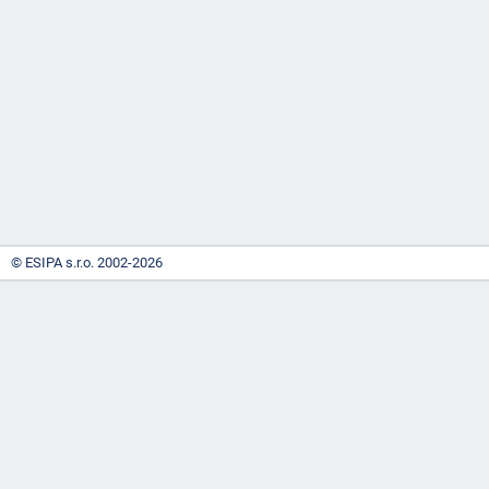
-
náhrady
© ESIPA s.r.o. 2002-2026