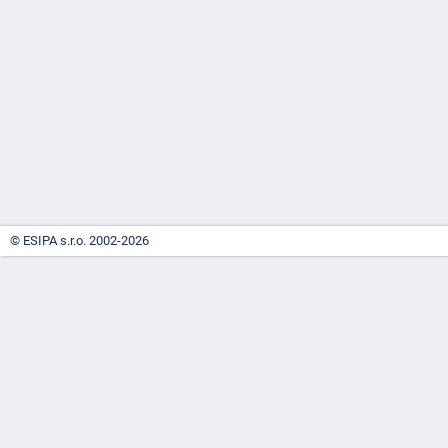
-
náhrady
© ESIPA s.r.o. 2002-2026