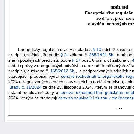
SDĚLENÍ
Energetického regulačn
ze dne 3. prosince
o vydání cenových ro
Energetický regulační úřad v souladu s
§ 10
odst. 2 zákona č
předpisů, sděluje, že podle
§ 2c
zákona č.
265/1991 Sb.
, o působn
znění pozdějších předpisů, podle
§ 17
odst. 6 písm. d) zákona č.
státní správy v energetických odvětvích a o změně některých zák
předpisů, a zákona č.
165/2012 Sb.
, o podporovaných zdrojích en
pozdějších předpisů, vydal
cenové rozhodnutí Energetického regu
2024 o regulovaných cenách souvisejících s dodávkou plynu, dál
náhrady
úřadu č. 11/2024
ze dne 29. listopadu 2024, kterým se stanovují c
škody
ostatní regulované ceny, a
cenové rozhodnutí Energetického regu
2024, kterým se stanovují
ceny za související službu v elektroene
. . .