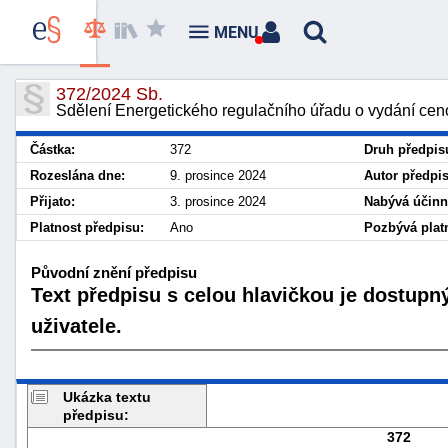
MENU
372/2024 Sb.
Sdělení Energetického regulačního úřadu o vydání cen
Částka:
372
Druh předpis
Rozeslána dne:
9. prosince 2024
Autor předpi
Přijato:
3. prosince 2024
Nabývá účinn
Platnost předpisu:
Ano
Pozbývá platn
Původní znění předpisu
Text předpisu s celou hlavičkou je dostupn
uživatele.
Ukázka textu
předpisu:
372