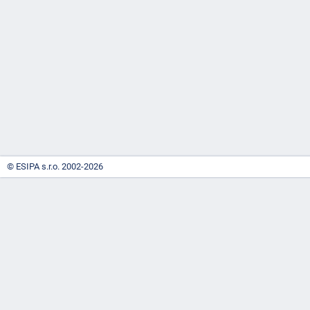
-
náhrady
© ESIPA s.r.o. 2002-2026