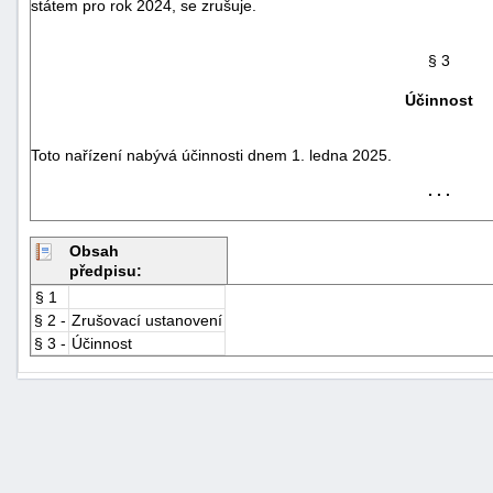
státem pro rok 2024, se zrušuje.
§ 3
Účinnost
Toto nařízení nabývá účinnosti dnem 1. ledna 2025.
. . .
Obsah
předpisu:
§ 1
§ 2 -
Zrušovací ustanovení
§ 3 -
Účinnost
+náhrady