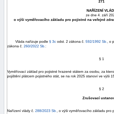
271
NAŘÍZENÍ VLÁ
ze dne 4. září 20
o výši vyměřovacího základu pro pojistné na veřejné zdra
Vláda nařizuje podle
§ 3c
odst. 2 zákona č.
592/1992 Sb.
, o 
zákona č.
260/2022 Sb.
:
§ 1
Vyměřovací základ pro pojistné hrazené státem za osobu, za ktero
náhrady
pojištění plátcem pojistného stát, se na rok 2025 stanoví ve výši 
škody
§ 2
Zrušovací ustano
Nařízení vlády č.
288/2023 Sb.
, o výši vyměřovacího základu pro p