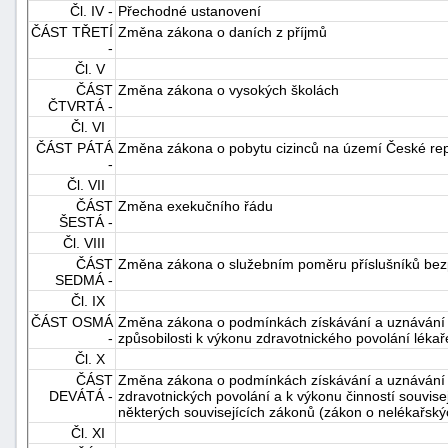
Čl. IV -
Přechodné ustanovení
ČÁST TŘETÍ
Změna zákona o daních z příjmů
-
Čl. V
ČÁST
Změna zákona o vysokých školách
ČTVRTÁ -
Čl. VI
ČÁST PÁTÁ
Změna zákona o pobytu cizinců na území České rep
-
-
Čl. VII
náhrady
ČÁST
Změna exekučního řádu
ŠESTÁ -
Čl. VIII
ČÁST
Změna zákona o služebním poměru příslušníků bez
SEDMÁ -
Čl. IX
ČÁST OSMÁ
Změna zákona o podmínkách získávání a uznávání o
-
způsobilosti k výkonu zdravotnického povolání léka
Čl. X
ČÁST
Změna zákona o podmínkách získávání a uznávání z
DEVÁTÁ -
zdravotnických povolání a k výkonu činností souvis
některých souvisejících zákonů (zákon o nelékařský
Čl. XI