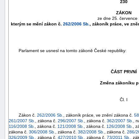
230
ZÁKON
ze dne 25. července
kterým se mění zákon č.
262/2006 Sb.
, zákoník práce, ve zně
Parlament se usnesl na tomto zákoně České republiky:
ČÁST PRVNÍ
Změna zákoníku p
náhrady
škody
Čl. I
Zákon č.
262/2006 Sb.
, zákoník práce, ve znění zákona č.
58
261/2007 Sb.
, zákona č.
296/2007 Sb.
, zákona č.
362/2007 Sb.
, 
116/2008 Sb.
, zákona č.
121/2008 Sb.
, zákona č.
126/2008 Sb.
, z
zákona č.
306/2008 Sb.
, zákona č.
382/2008 Sb.
, zákona č.
286/2
326/2009 Sb.
, zákona č.
427/2010 Sb.
, zákona č.
73/2011 Sb.
, zá