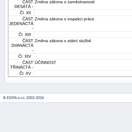
ČÁST
Změna zákona o zaměstnanosti
"náhradě
DESÁTÁ -
Čl. XII
škod"
ČÁST
Změna zákona o inspekci práce
JEDENÁCTÁ
-
Čl. XIII
ČÁST
Změna zákona o státní službě
DVANÁCTÁ
-
Čl. XIV
ČÁST
ÚČINNOST
TŘINÁCTÁ -
Čl. XV
© ESIPA s.r.o. 2002-2026