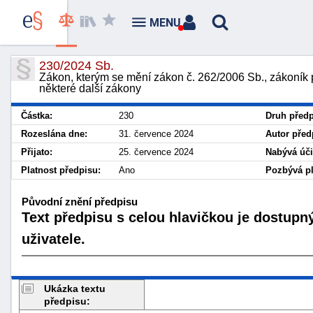
MENU
230/2024 Sb.
Zákon, kterým se mění zákon č. 262/2006 Sb., zákoník 
některé další zákony
Částka:
230
Druh předp
Rozeslána dne:
31. července 2024
Autor před
Přijato:
25. července 2024
Nabývá úči
Platnost předpisu:
Ano
Pozbývá pl
Původní znění předpisu
Text předpisu s celou hlavičkou je dostupn
uživatele.
Ukázka textu
předpisu: