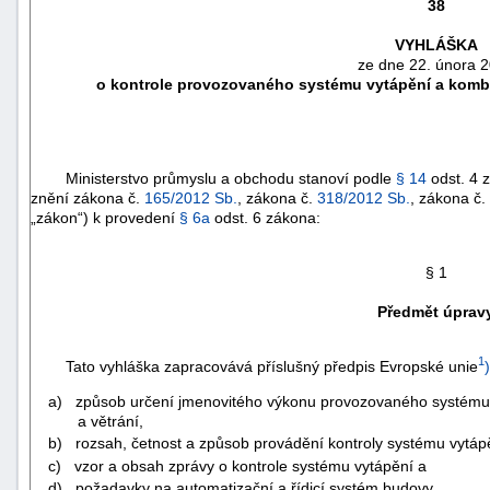
38
VYHLÁŠKA
ze dne 22. února 
o kontrole provozovaného systému vytápění a komb
Ministerstvo průmyslu a obchodu stanoví podle
§ 14
odst. 4 
znění zákona č.
165/2012 Sb.
, zákona č.
318/2012 Sb.
, zákona č.
„zákon“) k provedení
§ 6a
odst. 6 zákona:
§ 1
náhrady
Předmět úprav
škody
1
Tato vyhláška zapracovává příslušný předpis Evropské unie
)
a) způsob určení jmenovitého výkonu provozovaného systému
a větrání,
b) rozsah, četnost a způsob provádění kontroly systému vytáp
c) vzor a obsah zprávy o kontrole systému vytápění a
d) požadavky na automatizační a řídicí systém budovy.