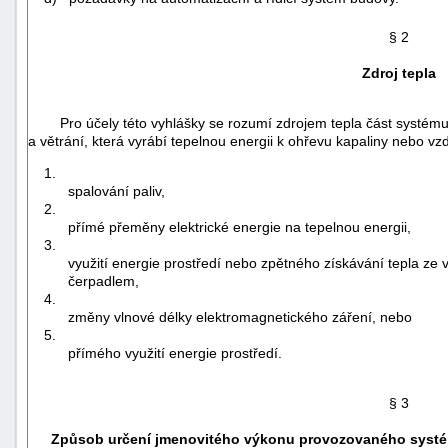
§ 2
Zdroj tepla
Pro účely této vyhlášky se rozumí zdrojem tepla část systému
a větrání, která vyrábí tepelnou energii k ohřevu kapaliny nebo 
1.
spalování paliv,
2.
přímé přeměny elektrické energie na tepelnou energii,
3.
využití energie prostředí nebo zpětného získávání tepla z
čerpadlem,
4.
změny vlnové délky elektromagnetického záření, nebo
5.
+náhrady
přímého využití energie prostředí.
§ 3
Způsob určení jmenovitého výkonu provozovaného syst