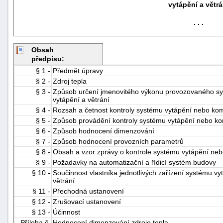
vytápění a větrá
. . .
Obsah
předpisu:
§ 1 -
Předmět úpravy
§ 2 -
Zdroj tepla
-
§ 3 -
Způsob určení jmenovitého výkonu provozovaného s
náhrady
vytápění a větrání
§ 4 -
Rozsah a četnost kontroly systému vytápění nebo ko
§ 5 -
Způsob provádění kontroly systému vytápění nebo ko
§ 6 -
Způsob hodnocení dimenzování
§ 7 -
Způsob hodnocení provozních parametrů
§ 8 -
Obsah a vzor zprávy o kontrole systému vytápění ne
§ 9 -
Požadavky na automatizační a řídicí systém budovy
§ 10 -
Součinnost vlastníka jednotlivých zařízení systému 
větrání
§ 11 -
Přechodná ustanovení
§ 12 -
Zrušovací ustanovení
§ 13 -
Účinnost
Příloha č.
Hodnocení dimenzování zdroje tepla