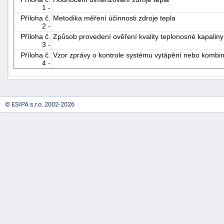
1 -
"náhradě
Příloha č.
Metodika měření účinnosti zdroje tepla
škod"
2 -
Příloha č.
Způsob provedení ověření kvality teplonosné kapaliny
3 -
Příloha č.
Vzor zprávy o kontrole systému vytápění nebo kombi
4 -
© ESIPA s.r.o. 2002-2026