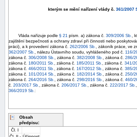
kterým se mění nařízení vlády č.
361/2007 
Vláda nařizuje podle
§ 21
písm. a) zákona č.
309/2006 Sb.
, 
zajištění bezpečnosti a ochrany zdraví při činnosti nebo poskytov
práci), a k provedení zákona č.
262/2006 Sb.
, zákoník práce, ve 
362/2007 Sb.
, nálezu Ústavního soudu, vyhlášeného pod č.
116/2
zákona č.
306/2008 Sb.
, zákona č.
382/2008 Sb.
, zákona č.
286/2
zákona č.
180/2011 Sb.
, zákona č.
185/2011 Sb.
, zákona č.
341/2
zákona č.
466/2011 Sb.
, zákona č.
167/2012 Sb.
, zákona č.
385/2
zákona č.
101/2014 Sb.
, zákona č.
182/2014 Sb.
, zákona č.
250/2
zákona č.
264/2016 Sb.
, zákona č.
298/2016 Sb.
, zákona č.
460/2
č.
203/2017 Sb.
, zákona č.
206/2017 Sb.
, zákona č.
222/2017 Sb.
366/2019 Sb.
:
Obsah
předpisu:
Čl. I
Čl. II -
Účinnost