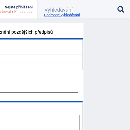
Nejste přihlášeni
strovat
/
Přihlásit se
Podrobné vyhledávání
 znění pozdějších předpisů