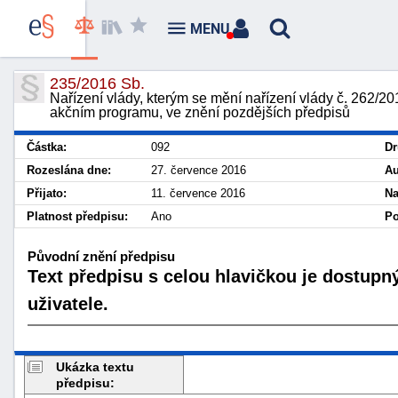
MENU
235/2016 Sb.
Nařízení vlády, kterým se mění nařízení vlády č. 262/201
akčním programu, ve znění pozdějších předpisů
Částka:
092
Dr
Rozeslána dne:
27. července 2016
Au
Přijato:
11. července 2016
Na
Platnost předpisu:
Ano
Po
Původní znění předpisu
Text předpisu s celou hlavičkou je dostupn
uživatele.
Ukázka textu
předpisu: