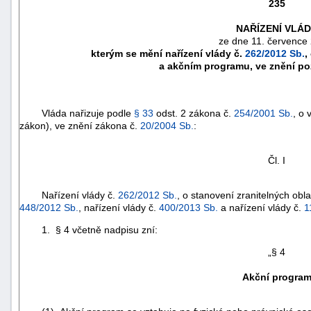
235
NAŘÍZENÍ VLÁ
ze dne 11. července
kterým se mění nařízení vlády č.
262/2012 Sb.
,
a akčním programu, ve znění po
Vláda nařizuje podle
§ 33
odst. 2 zákona č.
254/2001 Sb.
, o
zákon), ve znění zákona č.
20/2004 Sb.
:
Čl. I
Nařízení vlády č.
262/2012 Sb.
, o stanovení zranitelných obl
náhrady
448/2012 Sb.
, nařízení vlády č.
400/2013 Sb.
a nařízení vlády č.
1
škody
1. § 4 včetně nadpisu zní:
„§ 4
Akční progra