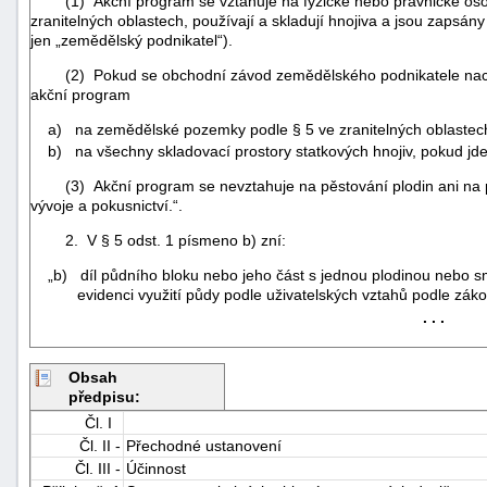
(1) Akční program se vztahuje na fyzické nebo právnické osob
zranitelných oblastech, používají a skladují hnojiva a jsou zapsá
jen „zemědělský podnikatel“).
(2) Pokud se obchodní závod zemědělského podnikatele nachází
akční program
a) na zemědělské pozemky podle § 5 ve zranitelných oblastech
b) na všechny skladovací prostory statkových hnojiv, pokud jde
(3) Akční program se nevztahuje na pěstování plodin ani na po
vývoje a pokusnictví.“.
2. V § 5 odst. 1 písmeno b) zní:
„b) díl půdního bloku nebo jeho část s jednou plodinou nebo sm
evidenci využití půdy podle uživatelských vztahů podle záko
. . .
+náhrady
Obsah
předpisu:
Čl. I
Čl. II -
Přechodné ustanovení
Čl. III -
Účinnost