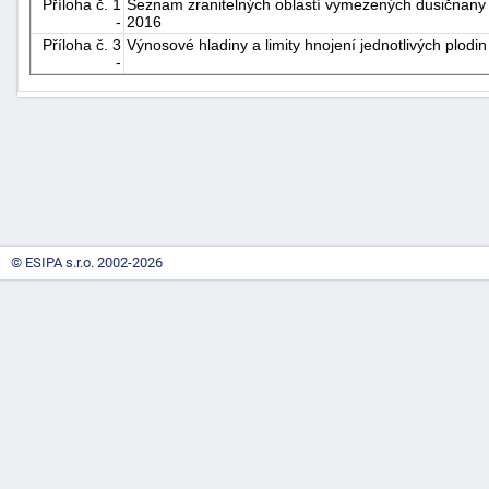
Příloha č. 1
Seznam zranitelných oblastí vymezených dusičnany 
-
2016
Příloha č. 3
Výnosové hladiny a limity hnojení jednotlivých plodin
-
-
náhrady
© ESIPA s.r.o. 2002-2026