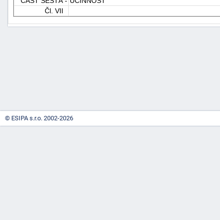
ČÁST ŠESTÁ -
ÚČINNOST
Čl. VII
-
náhrady
© ESIPA s.r.o. 2002-2026