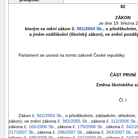
82
ZÁKON
ze dne 19. března 
kterým se mění zákon č.
561/2004 Sb.
, o předškolním
a jiném vzdělávání (školský zákon), ve znění pozděj
Parlament se usnesl na tomto zákoně České republiky:
ČÁST PRVNÍ
Změna školského z
náhrady
škody
Čl. I
Zákon č.
561/2004 Sb.
, o předškolním, základním, středním,
zákon), ve znění zákona č.
383/2005 Sb.
, zákona č.
112/2006 Sb.
zákona č.
165/2006 Sb.
, zákona č.
179/2006 Sb.
, zákona č.
342/2
217/2007 Sb.
, zákona č.
296/2007 Sb.
, zákona č.
343/2007 Sb.
, 
zákona č.
189/2008 Sb.
, zákona č.
242/2008 Sb.
, zákona č.
243/2