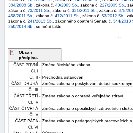
384/2008 Sb.
, zákona č.
49/2009 Sb.
, zákona č.
227/2009 Sb.
, zá
zákona č.
73/2011 Sb.
, zákona č.
331/2011 Sb.
, zákona č.
375/201
458/2011 Sb.
, zákona č.
472/2011 Sb.
, zákona č.
53/2012 Sb.
, zá
zákona č.
241/2013 Sb.
, zákonného opatření Senátu č.
344/2013 
250/2014 Sb.
, se mění takto:
. . .
Obsah
předpisu:
ČÁST PRVNÍ -
Změna školského zákona
Čl. I
Čl. II -
Přechodná ustanovení
ČÁST DRUHÁ -
Změna zákona o poskytování dotací soukromým 
Čl. III
ČÁST TŘETÍ -
Změna zákona o ochraně veřejného zdraví
+náhrady
Čl. IV
ČÁST ČTVRTÁ -
Změna zákona o specifických zdravotních služb
Čl. V
ČÁST PÁTÁ -
Změna zákona o pedagogických pracovnících a
Čl. VI