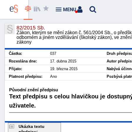
MENU
82/2015 Sb.
Zákon, kterým se mění zákon č. 561/2004 Sb., o předšk
odborném a jiném vzdělávání (školský zákon), ve znění 
zákony
Částka:
037
Druh předpis
Rozeslána dne:
17. dubna 2015
Autor předpis
Přijato:
19. března 2015
Nabývá účinno
Platnost předpisu:
Ano
Pozbývá platn
Původní znění předpisu
Text předpisu s celou hlavičkou je dostupn
uživatele.
Ukázka textu
předpisu: