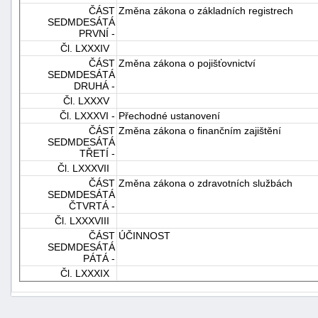
ČÁST
Změna zákona o základních registrech
SEDMDESÁTÁ
PRVNÍ -
Čl. LXXXIV
ČÁST
Změna zákona o pojišťovnictví
SEDMDESÁTÁ
DRUHÁ -
Čl. LXXXV
Čl. LXXXVI -
Přechodné ustanovení
ČÁST
Změna zákona o finančním zajištění
SEDMDESÁTÁ
TŘETÍ -
Čl. LXXXVII
ČÁST
Změna zákona o zdravotních službách
SEDMDESÁTÁ
ČTVRTÁ -
Čl. LXXXVIII
ČÁST
ÚČINNOST
SEDMDESÁTÁ
PÁTÁ -
Čl. LXXXIX