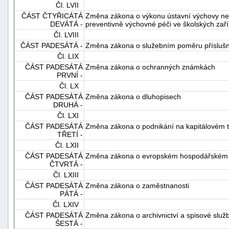
Čl. LVII
ČÁST ČTYŘICÁTÁ
Změna zákona o výkonu ústavní výchovy neb
DEVÁTÁ -
preventivně výchovné péči ve školských zař
Čl. LVIII
ČÁST PADESÁTÁ -
Změna zákona o služebním poměru příslušn
Čl. LIX
ČÁST PADESÁTÁ
Změna zákona o ochranných známkách
PRVNÍ -
Čl. LX
ČÁST PADESÁTÁ
Změna zákona o dluhopisech
DRUHÁ -
Čl. LXI
ČÁST PADESÁTÁ
Změna zákona o podnikání na kapitálovém 
TŘETÍ -
Čl. LXII
ČÁST PADESÁTÁ
Změna zákona o evropském hospodářském
ČTVRTÁ -
Čl. LXIII
ČÁST PADESÁTÁ
Změna zákona o zaměstnanosti
PÁTÁ -
Čl. LXIV
ČÁST PADESÁTÁ
Změna zákona o archivnictví a spisové služ
ŠESTÁ -