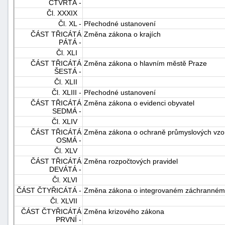
ČTVRTÁ -
Čl. XXXIX
Čl. XL -
Přechodné ustanovení
ČÁST TŘICÁTÁ
Změna zákona o krajích
PÁTÁ -
Čl. XLI
ČÁST TŘICÁTÁ
Změna zákona o hlavním městě Praze
ŠESTÁ -
Čl. XLII
Čl. XLIII -
Přechodné ustanovení
ČÁST TŘICÁTÁ
Změna zákona o evidenci obyvatel
SEDMÁ -
Čl. XLIV
ČÁST TŘICÁTÁ
Změna zákona o ochraně průmyslových vzo
OSMÁ -
Čl. XLV
ČÁST TŘICÁTÁ
Změna rozpočtových pravidel
DEVÁTÁ -
Čl. XLVI
ČÁST ČTYŘICÁTÁ -
Změna zákona o integrovaném záchranném
Čl. XLVII
ČÁST ČTYŘICÁTÁ
Změna krizového zákona
PRVNÍ -