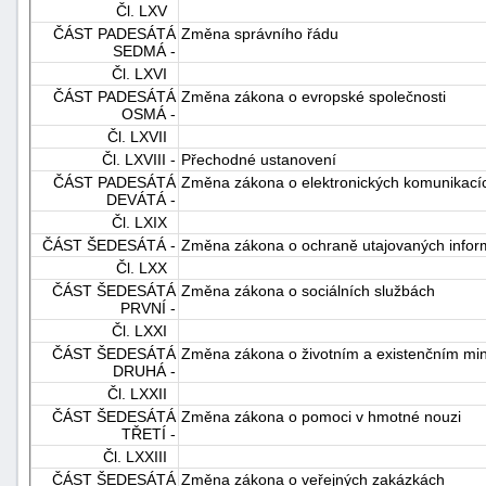
Čl. LXV
ČÁST PADESÁTÁ
Změna správního řádu
SEDMÁ -
Čl. LXVI
ČÁST PADESÁTÁ
Změna zákona o evropské společnosti
OSMÁ -
Čl. LXVII
Čl. LXVIII -
Přechodné ustanovení
ČÁST PADESÁTÁ
Změna zákona o elektronických komunikací
DEVÁTÁ -
Čl. LXIX
ČÁST ŠEDESÁTÁ -
Změna zákona o ochraně utajovaných inform
Čl. LXX
ČÁST ŠEDESÁTÁ
Změna zákona o sociálních službách
PRVNÍ -
Čl. LXXI
ČÁST ŠEDESÁTÁ
Změna zákona o životním a existenčním mi
DRUHÁ -
Čl. LXXII
ČÁST ŠEDESÁTÁ
Změna zákona o pomoci v hmotné nouzi
TŘETÍ -
Čl. LXXIII
ČÁST ŠEDESÁTÁ
Změna zákona o veřejných zakázkách