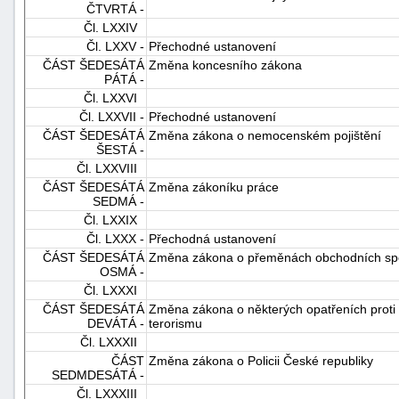
ČTVRTÁ -
Čl. LXXIV
Čl. LXXV -
Přechodné ustanovení
ČÁST ŠEDESÁTÁ
Změna koncesního zákona
PÁTÁ -
Čl. LXXVI
Čl. LXXVII -
Přechodné ustanovení
ČÁST ŠEDESÁTÁ
Změna zákona o nemocenském pojištění
ŠESTÁ -
Čl. LXXVIII
ČÁST ŠEDESÁTÁ
Změna zákoníku práce
SEDMÁ -
Čl. LXXIX
Čl. LXXX -
Přechodná ustanovení
ČÁST ŠEDESÁTÁ
Změna zákona o přeměnách obchodních spol
OSMÁ -
Čl. LXXXI
ČÁST ŠEDESÁTÁ
Změna zákona o některých opatřeních proti l
DEVÁTÁ -
terorismu
Čl. LXXXII
ČÁST
Změna zákona o Policii České republiky
SEDMDESÁTÁ -
Čl. LXXXIII