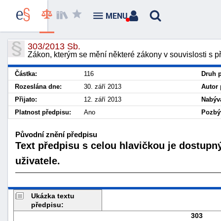
MENU
303/2013 Sb.
Zákon, kterým se mění některé zákony v souvislosti s p
Částka:
116
Druh p
Rozeslána dne:
30. září 2013
Autor 
Přijato:
12. září 2013
Nabývá
Platnost předpisu:
Ano
Pozbýv
Původní znění předpisu
Text předpisu s celou hlavičkou je dostupn
uživatele.
Ukázka textu
předpisu:
303