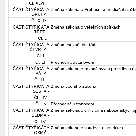
Čl. XLVIII
ČÁST ČTYŘICÁTÁ
Změna zákona o Probační a mediační služb
DRUHÁ -
Čl. XLIX
ČÁST ČTYŘICÁTÁ
Změna zákona o veřejných sbírkách
TŘETÍ -
Čl. L
ČÁST ČTYŘICÁTÁ
Změna exekučního řádu
ČTVRTÁ -
Čl. LI
Čl. LII -
Přechodná ustanovení
ČÁST ČTYŘICÁTÁ
Změna zákona o rozpočtových pravidlech ú
PÁTÁ -
Čl. LIII
ČÁST ČTYŘICÁTÁ
Změna vodního zákona
ŠESTÁ -
Čl. LIV
Čl. LV -
Přechodné ustanovení
ČÁST ČTYŘICÁTÁ
Změna zákona o církvích a náboženských s
SEDMÁ -
Čl. LVI
ČÁST ČTYŘICÁTÁ
Změna zákona o soudech a soudcích
OSMÁ -