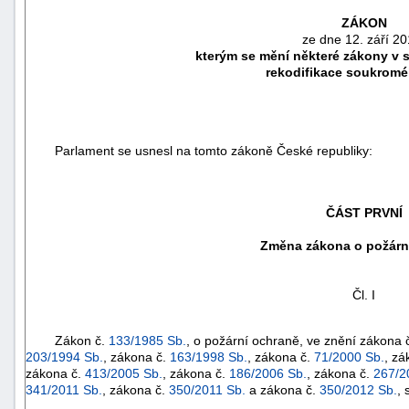
ZÁKON
ze dne 12. září 20
kterým se mění některé zákony v so
rekodifikace soukromé
Parlament se usnesl na tomto zákoně České republiky:
ČÁST PRVNÍ
Změna zákona o požárn
náhrady
škody
Čl. I
Zákon č.
133/1985 Sb.
, o požární ochraně, ve znění zákona 
203/1994 Sb.
, zákona č.
163/1998 Sb.
, zákona č.
71/2000 Sb.
, zá
zákona č.
413/2005 Sb.
, zákona č.
186/2006 Sb.
, zákona č.
267/2
341/2011 Sb.
, zákona č.
350/2011 Sb.
a zákona č.
350/2012 Sb.
, 