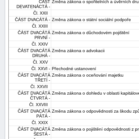
ČÁST
Změna zákona o spořitelních a úvěrních dr
DEVATENÁCTÁ -
Čl. XXII
ČÁST DVACÁTÁ -
Změna zákona o státní sociální podpoře
Čl. XXIII
ČÁST DVACÁTÁ
Změna zákona o důchodovém pojištění
PRVNÍ -
Čl. XXIV
ČÁST DVACÁTÁ
Změna zákona o advokacii
DRUHÁ -
Čl. XXV
Čl. XXVI -
Přechodné ustanovení
ČÁST DVACÁTÁ
Změna zákona o oceňování majetku
TŘETÍ -
Čl. XXVII
ČÁST DVACÁTÁ
Změna zákona o dohledu v oblasti kapitálov
ČTVRTÁ -
Čl. XXVIII
ČÁST DVACÁTÁ
Změna zákona o odpovědnosti za škodu způ
PÁTÁ -
Čl. XXIX
ČÁST DVACÁTÁ
Změna zákona o pojištění odpovědnosti z pr
ŠESTÁ -