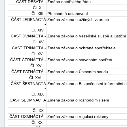
ČÁST DESÁTÁ -
Změna notářského řádu
"náhradě
Čl. XII
škod"
Čl. XIII -
Přechodná ustanovení
ČÁST JEDENÁCTÁ
Změna zákona o užitných vzorech
-
Čl. XIV
ČÁST DVANÁCTÁ -
Změna zákona o Vězeňské službě a justiční 
Čl. XV
ČÁST TŘINÁCTÁ -
Změna zákona o ochraně spotřebitele
Čl. XVI
ČÁST ČTRNÁCTÁ -
Změna zákona o stavebním spoření
Čl. XVII
ČÁST PATNÁCTÁ -
Změna zákona o Ústavním soudu
Čl. XVIII
ČÁST ŠESTNÁCTÁ
Změna zákona o Bezpečnostní informační s
-
Čl. XIX
ČÁST SEDMNÁCTÁ
Změna zákona o rozhodčím řízení
-
Čl. XX
ČÁST OSMNÁCTÁ -
Změna zákona o regulaci reklamy
Čl. XXI