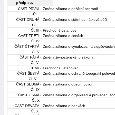
předpisu:
ČÁST PRVNÍ -
Změna zákona o požární ochraně
Čl. I
ČÁST DRUHÁ -
Změna zákona o státní památkové péči
Čl. II
Čl. III -
Přechodné ustanovení
ČÁST TŘETÍ -
Změna zákona o cenách
Čl. IV
-
ČÁST ČTVRTÁ -
Změna zákona o vynálezech a zlepšovacích
náhrady
Čl. V
ČÁST PÁTÁ -
Změna živnostenského zákona
Čl. VI
Čl. VII -
Přechodná ustanovení
ČÁST ŠESTÁ -
Změna zákona o ochraně topografií polovod
Čl. VIII
ČÁST SEDMÁ -
Změna zákona o obecní policii
Čl. IX
ČÁST OSMÁ -
Změna zákona o organizaci a provádění soc
Čl. X
ČÁST DEVÁTÁ -
Změna zákona o bankách
Čl. XI