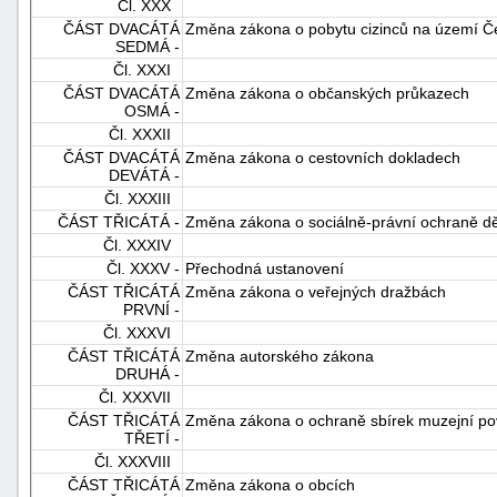
Čl. XXX
ČÁST DVACÁTÁ
Změna zákona o pobytu cizinců na území Če
SEDMÁ -
Čl. XXXI
ČÁST DVACÁTÁ
Změna zákona o občanských průkazech
OSMÁ -
Čl. XXXII
ČÁST DVACÁTÁ
Změna zákona o cestovních dokladech
DEVÁTÁ -
Čl. XXXIII
ČÁST TŘICÁTÁ -
Změna zákona o sociálně-právní ochraně dě
Čl. XXXIV
Čl. XXXV -
Přechodná ustanovení
ČÁST TŘICÁTÁ
Změna zákona o veřejných dražbách
PRVNÍ -
Čl. XXXVI
ČÁST TŘICÁTÁ
Změna autorského zákona
DRUHÁ -
Čl. XXXVII
ČÁST TŘICÁTÁ
Změna zákona o ochraně sbírek muzejní p
TŘETÍ -
Čl. XXXVIII
ČÁST TŘICÁTÁ
Změna zákona o obcích