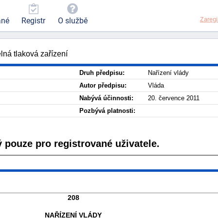
Zaregi
ané
Registr
O službě
lná tlaková zařízení
Druh předpisu:
Nařízení vlády
Autor předpisu:
Vláda
Nabývá účinnosti:
20. července 2011
Pozbývá platnosti:
 pouze pro registrované uživatele.
208
NAŘÍZENÍ VLÁDY