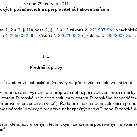
ze dne 29. června 2011
ckých požadavcích na přepravitelná tlaková zařízení
t. 1, 2 a 9, § 11a odst. 2,
§ 12
a 13 zákona č.
22/1997 Sb.
, o technic
na č.
205/2002 Sb.
, zákona č.
226/2003 Sb.
, zákona č.
490/2009 Sb.
, 
§ 1
Předmět úpravy
1
ie
)
a stanoví technické požadavky na přepravitelná tlaková zařízení.
zení používaná výlučně pro přepravu nebezpečných věcí mezi člensk
státem Evropské unie nebo smluvním státem Evropského hospodářského
2
 přepravě nebezpečných věcí
)
, Řádu pro mezinárodní železniční přep
„mezinárodní úmluvy o přepravě nebezpečných věcí“) nebo Evropské 
í, která jsou určenými technickými zařízeními používanými s vojensko
4
su
)
.