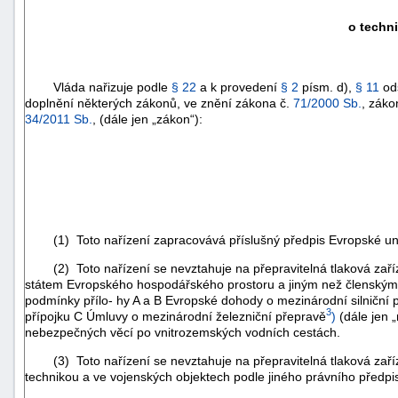
o techni
Vláda nařizuje podle
§ 22
a k provedení
§ 2
písm. d),
§ 11
ods
doplnění některých zákonů, ve znění zákona č.
71/2000 Sb.
, záko
34/2011 Sb.
, (dále jen „zákon“):
(1) Toto nařízení zapracovává příslušný předpis Evropské un
(2) Toto nařízení se nevztahuje na přepravitelná tlaková zaří
státem Evropského hospodářského prostoru a jiným než členským 
podmínky přílo- hy A a B Evropské dohody o mezinárodní silniční
3
přípojku C Úmluvy o mezinárodní železniční přepravě
)
(dále jen 
nebezpečných věcí po vnitrozemských vodních cestách.
(3) Toto nařízení se nevztahuje na přepravitelná tlaková zařízen
technikou a ve vojenských objektech podle jiného právního předpi