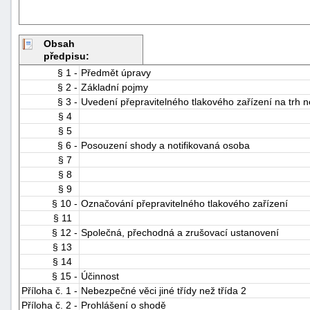
Obsah
předpisu:
§ 1 -
Předmět úpravy
§ 2 -
Základní pojmy
§ 3 -
Uvedení přepravitelného tlakového zařízení na trh 
§ 4
§ 5
§ 6 -
Posouzení shody a notifikovaná osoba
§ 7
§ 8
§ 9
§ 10 -
Označování přepravitelného tlakového zařízení
§ 11
§ 12 -
Společná, přechodná a zrušovací ustanovení
§ 13
§ 14
§ 15 -
Účinnost
Příloha č. 1 -
Nebezpečné věci jiné třídy než třída 2
Příloha č. 2 -
Prohlášení o shodě