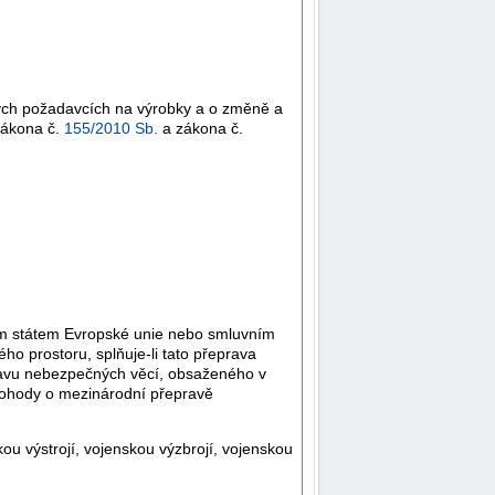
kých požadavcích na výrobky a o změně a
zákona č.
155/2010 Sb.
a zákona č.
ým státem Evropské unie nebo smluvním
 prostoru, splňuje-li tato přeprava
ravu nebezpečných věcí, obsaženého v
dohody o mezinárodní přepravě
u výstrojí, vojenskou výzbrojí, vojenskou