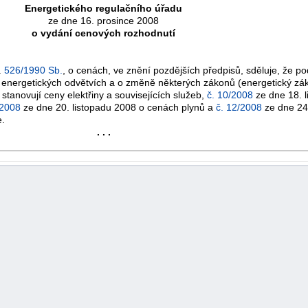
Energetického regulačního úřadu
ze dne 16. prosince 2008
o vydání cenových rozhodnutí
.
526/1990 Sb.
, o cenách, ve znění pozdějších předpisů, sděluje, že p
 energetických odvětvích a o změně některých zákonů (energetický zák
stanovují ceny elektřiny a souvisejících služeb,
č. 10/2008
ze dne 18. l
/2008
ze dne 20. listopadu 2008 o cenách plynů a
č. 12/2008
ze dne 24
e.
. . .