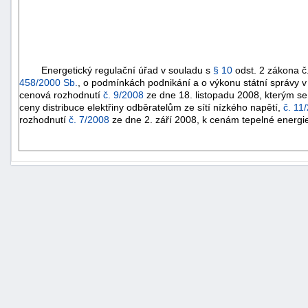
Energetický regulační úřad v souladu s
§ 10
odst. 2 zákona č
458/2000 Sb.
, o podmínkách podnikání a o výkonu státní správy v
cenová rozhodnutí
č. 9/2008
ze dne 18. listopadu 2008, kterým se 
ceny distribuce elektřiny odběratelům ze sítí nízkého napětí,
č. 11
rozhodnutí
č. 7/2008
ze dne 2. září 2008, k cenám tepelné energi