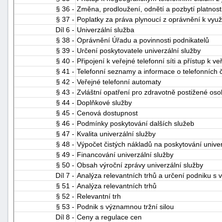
§ 36 -
Změna, prodloužení, odnětí a pozbytí platnosti
§ 37 -
Poplatky za práva plynoucí z oprávnění k využ
Díl 6 -
Univerzální služba
§ 38 -
Oprávnění Úřadu a povinnosti podnikatelů
§ 39 -
Určení poskytovatele univerzální služby
§ 40 -
Připojení k veřejné telefonní síti a přístup k v
§ 41 -
Telefonní seznamy a informace o telefonních č
§ 42 -
Veřejné telefonní automaty
§ 43 -
Zvláštní opatření pro zdravotně postižené oso
§ 44 -
Doplňkové služby
§ 45 -
Cenová dostupnost
§ 46 -
Podmínky poskytování dalších služeb
§ 47 -
Kvalita univerzální služby
§ 48 -
Výpočet čistých nákladů na poskytování univer
§ 49 -
Financování univerzální služby
§ 50 -
Obsah výroční zprávy univerzální služby
Díl 7 -
Analýza relevantních trhů a určení podniku s 
§ 51 -
Analýza relevantních trhů
§ 52 -
Relevantní trh
§ 53 -
Podnik s významnou tržní silou
Díl 8 -
Ceny a regulace cen