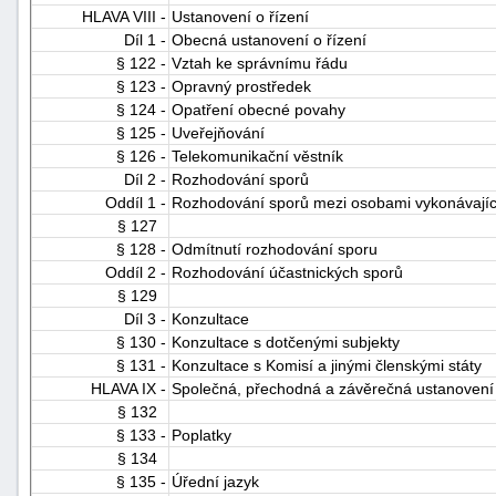
HLAVA VIII -
Ustanovení o řízení
Díl 1 -
Obecná ustanovení o řízení
§ 122 -
Vztah ke správnímu řádu
§ 123 -
Opravný prostředek
§ 124 -
Opatření obecné povahy
§ 125 -
Uveřejňování
§ 126 -
Telekomunikační věstník
Díl 2 -
Rozhodování sporů
Oddíl 1 -
Rozhodování sporů mezi osobami vykonávající
§ 127
§ 128 -
Odmítnutí rozhodování sporu
Oddíl 2 -
Rozhodování účastnických sporů
§ 129
Díl 3 -
Konzultace
§ 130 -
Konzultace s dotčenými subjekty
§ 131 -
Konzultace s Komisí a jinými členskými státy
HLAVA IX -
Společná, přechodná a závěrečná ustanovení
§ 132
§ 133 -
Poplatky
§ 134
§ 135 -
Úřední jazyk