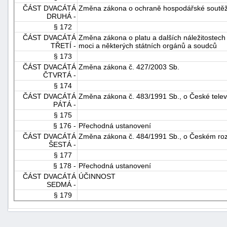
ČÁST DVACÁTÁ
Změna zákona o ochraně hospodářské soutě
DRUHÁ -
§ 172
ČÁST DVACÁTÁ
Změna zákona o platu a dalších náležitostech
TŘETÍ -
moci a některých státních orgánů a soudců
§ 173
ČÁST DVACÁTÁ
Změna zákona č. 427/2003 Sb.
ČTVRTÁ -
§ 174
ČÁST DVACÁTÁ
Změna zákona č. 483/1991 Sb., o České televi
PÁTÁ -
§ 175
§ 176 -
Přechodná ustanovení
ČÁST DVACÁTÁ
Změna zákona č. 484/1991 Sb., o Českém rozh
ŠESTÁ -
§ 177
§ 178 -
Přechodná ustanovení
ČÁST DVACÁTÁ
ÚČINNOST
SEDMÁ -
§ 179