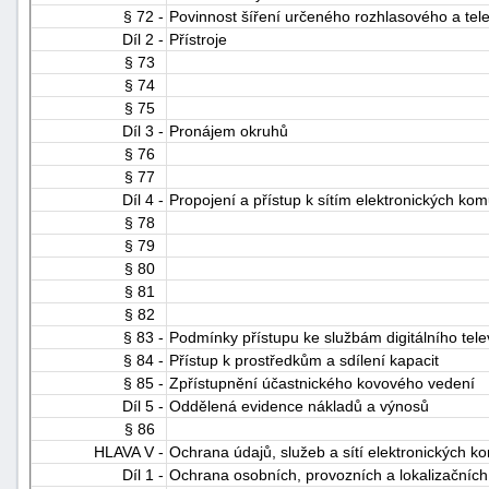
§ 72 -
Povinnost šíření určeného rozhlasového a tel
Díl 2 -
Přístroje
§ 73
§ 74
§ 75
Díl 3 -
Pronájem okruhů
§ 76
§ 77
Díl 4 -
Propojení a přístup k sítím elektronických k
§ 78
§ 79
§ 80
§ 81
§ 82
§ 83 -
Podmínky přístupu ke službám digitálního tele
§ 84 -
Přístup k prostředkům a sdílení kapacit
§ 85 -
Zpřístupnění účastnického kovového vedení
Díl 5 -
Oddělená evidence nákladů a výnosů
§ 86
HLAVA V -
Ochrana údajů, služeb a sítí elektronických k
Díl 1 -
Ochrana osobních, provozních a lokalizačních