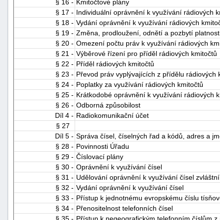
§ 16 -
Kmitočtové plány
"náhradě
§ 17 -
Individuální oprávnění k využívání rádiových k
škod"
§ 18 -
Vydání oprávnění k využívání rádiových kmito
§ 19 -
Změna, prodloužení, odnětí a pozbytí platnost
§ 20 -
Omezení počtu práv k využívání rádiových kmi
§ 21 -
Výběrové řízení pro příděl rádiových kmitočtů
§ 22 -
Příděl rádiových kmitočtů
§ 23 -
Převod práv vyplývajících z přídělu rádiových 
§ 24 -
Poplatky za využívání rádiových kmitočtů
§ 25 -
Krátkodobé oprávnění k využívání rádiových k
§ 26 -
Odborná způsobilost
Díl 4 -
Radiokomunikační účet
§ 27
Díl 5 -
Správa čísel, číselných řad a kódů, adres a j
§ 28 -
Povinnosti Úřadu
§ 29 -
Číslovací plány
§ 30 -
Oprávnění k využívání čísel
§ 31 -
Udělování oprávnění k využívání čísel zvlášt
§ 32 -
Vydání oprávnění k využívání čísel
§ 33 -
Přístup k jednotnému evropskému číslu tísňov
§ 34 -
Přenositelnost telefonních čísel
§ 35 -
Přístup k negeografickým telefonním číslům z 