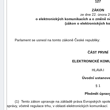
127
ZÁKON
ze dne 22. února 
o elektronických komunikacích a o změně n
(zákon o elektronických k
Parlament se usnesl na tomto zákoně České republiky:
ČÁST PRVNÍ
ELEKTRONICKÉ KOM
náhrady
HLAVA I
škody
Úvodní ustanov
§ 1
Předmět úprav
(1) Tento zákon upravuje na základě práva Evropských spole
správy, včetně regulace trhu, v oblasti elektronických komunikací.