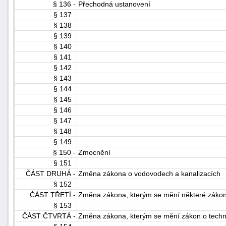
§ 136 -
Přechodná ustanovení
§ 137
§ 138
§ 139
§ 140
§ 141
§ 142
§ 143
§ 144
§ 145
§ 146
§ 147
§ 148
§ 149
§ 150 -
Zmocnění
§ 151
ČÁST DRUHÁ -
Změna zákona o vodovodech a kanalizacích
§ 152
ČÁST TŘETÍ -
Změna zákona, kterým se mění některé zákony 
§ 153
ČÁST ČTVRTÁ -
Změna zákona, kterým se mění zákon o techn