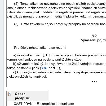
(2) Tento zákon se nevztahuje na obsah služeb poskytovaných p
jako je obsah rozhlasového a televizního vysílání, finančních služ
li dále stanoveno jinak. Oddělením regulace přenosu od regulace 
existují, zejména pro zaručení mediální plurality, kulturní rozmanit
(3) Tímto zákonem nejsou dotčeny předpisy na ochranu hosp
§ 2
Vymezení pojm
Pro účely tohoto zákona se rozumí
a) účastníkem každý, kdo uzavřel s podnikatelem poskytujícím 
komunikací smlouvu na poskytování těchto služeb,
b) uživatelem každý, kdo využívá nebo žádá veřejně dostupnou 
zákon nestanoví jinak (
§ 87
odst. 1),
c) koncovým uživatelem uživatel, který nezajišťuje veřejné kom
elektronických komunikací,
. . .
+náhrady
Obsah
předpisu:
ČÁST PRVNÍ -
Elektronické komunikace