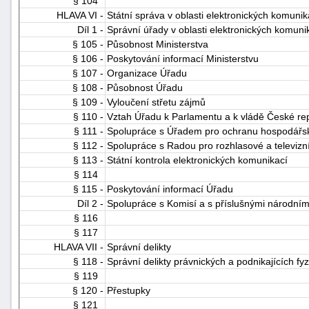
§ 104
HLAVA VI -
Státní správa v oblasti elektronických komunik
Díl 1 -
Správní úřady v oblasti elektronických komuni
§ 105 -
Působnost Ministerstva
§ 106 -
Poskytování informací Ministerstvu
§ 107 -
Organizace Úřadu
§ 108 -
Působnost Úřadu
§ 109 -
Vyloučení střetu zájmů
§ 110 -
Vztah Úřadu k Parlamentu a k vládě České re
§ 111 -
Spolupráce s Úřadem pro ochranu hospodářs
§ 112 -
Spolupráce s Radou pro rozhlasové a televizní
§ 113 -
Státní kontrola elektronických komunikací
§ 114
§ 115 -
Poskytování informací Úřadu
Díl 2 -
Spolupráce s Komisí a s příslušnými národním
§ 116
§ 117
HLAVA VII -
Správní delikty
§ 118 -
Správní delikty právnických a podnikajících fy
§ 119
§ 120 -
Přestupky
§ 121