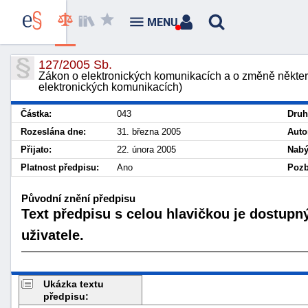
MENU
127/2005 Sb.
Zákon o elektronických komunikacích a o změně někter
elektronických komunikacích)
Částka:
043
Druh
Rozeslána dne:
31. března 2005
Auto
Přijato:
22. února 2005
Nabý
Platnost předpisu:
Ano
Pozb
Původní znění předpisu
Text předpisu s celou hlavičkou je dostupn
uživatele.
Ukázka textu
předpisu: