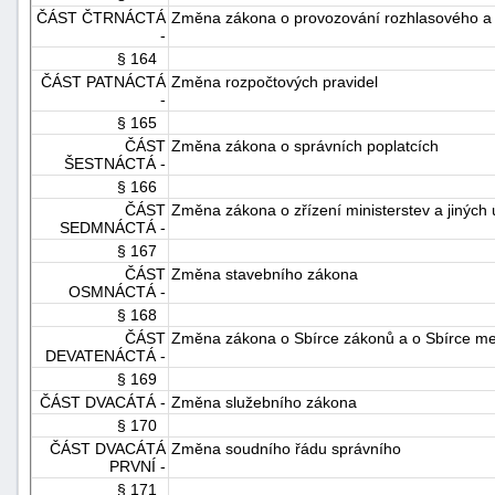
ČÁST ČTRNÁCTÁ
Změna zákona o provozování rozhlasového a t
-
§ 164
ČÁST PATNÁCTÁ
Změna rozpočtových pravidel
-
§ 165
ČÁST
Změna zákona o správních poplatcích
ŠESTNÁCTÁ -
§ 166
ČÁST
Změna zákona o zřízení ministerstev a jiných 
SEDMNÁCTÁ -
§ 167
ČÁST
Změna stavebního zákona
OSMNÁCTÁ -
§ 168
ČÁST
Změna zákona o Sbírce zákonů a o Sbírce me
DEVATENÁCTÁ -
§ 169
ČÁST DVACÁTÁ -
Změna služebního zákona
§ 170
ČÁST DVACÁTÁ
Změna soudního řádu správního
PRVNÍ -
§ 171