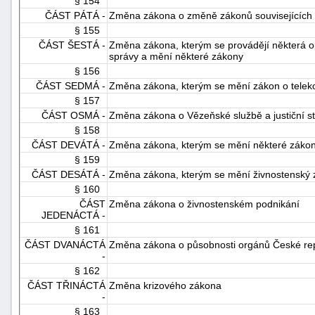
§ 154
ČÁST PÁTÁ -
Změna zákona o změně zákonů souvisejících s
§ 155
ČÁST ŠESTÁ -
Změna zákona, kterým se provádějí některá op
správy a mění některé zákony
§ 156
ČÁST SEDMÁ -
Změna zákona, kterým se mění zákon o telek
§ 157
ČÁST OSMÁ -
Změna zákona o Vězeňské službě a justiční st
§ 158
ČÁST DEVÁTÁ -
Změna zákona, kterým se mění některé zákony 
§ 159
ČÁST DESÁTÁ -
Změna zákona, kterým se mění živnostenský
§ 160
ČÁST
Změna zákona o živnostenském podnikání
JEDENÁCTÁ -
§ 161
ČÁST DVANÁCTÁ
Změna zákona o působnosti orgánů České repu
-
§ 162
ČÁST TŘINÁCTÁ
Změna krizového zákona
-
§ 163