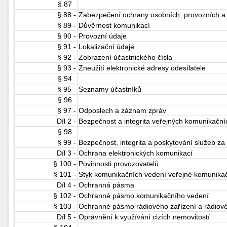
§ 87
§ 88 -
Zabezpečení ochrany osobních, provozních a l
§ 89 -
Důvěrnost komunikací
§ 90 -
Provozní údaje
§ 91 -
Lokalizační údaje
§ 92 -
Zobrazení účastnického čísla
§ 93 -
Zneužití elektronické adresy odesílatele
§ 94
§ 95 -
Seznamy účastníků
§ 96
§ 97 -
Odposlech a záznam zpráv
Díl 2 -
Bezpečnost a integrita veřejných komunikačníc
§ 98
§ 99 -
Bezpečnost, integrita a poskytování služeb za
Díl 3 -
Ochrana elektronických komunikací
§ 100 -
Povinnosti provozovatelů
§ 101 -
Styk komunikačních vedení veřejné komunikačn
Díl 4 -
Ochranná pásma
§ 102 -
Ochranné pásmo komunikačního vedení
§ 103 -
Ochranné pásmo rádiového zařízení a rádiov
Díl 5 -
Oprávnění k využívání cizích nemovitostí