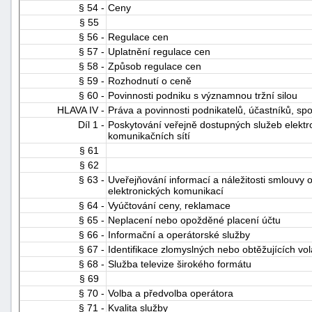
§ 54 -
Ceny
§ 55
§ 56 -
Regulace cen
§ 57 -
Uplatnění regulace cen
§ 58 -
Způsob regulace cen
§ 59 -
Rozhodnutí o ceně
§ 60 -
Povinnosti podniku s významnou tržní silou
HLAVA IV -
Práva a povinnosti podnikatelů, účastníků, spo
Díl 1 -
Poskytování veřejně dostupných služeb elektr
komunikačních sítí
§ 61
§ 62
§ 63 -
Uveřejňování informací a náležitosti smlouvy 
elektronických komunikací
§ 64 -
Vyúčtování ceny, reklamace
§ 65 -
Neplacení nebo opožděné placení účtu
§ 66 -
Informační a operátorské služby
§ 67 -
Identifikace zlomyslných nebo obtěžujících vol
§ 68 -
Služba televize širokého formátu
§ 69
§ 70 -
Volba a předvolba operátora
§ 71 -
Kvalita služby