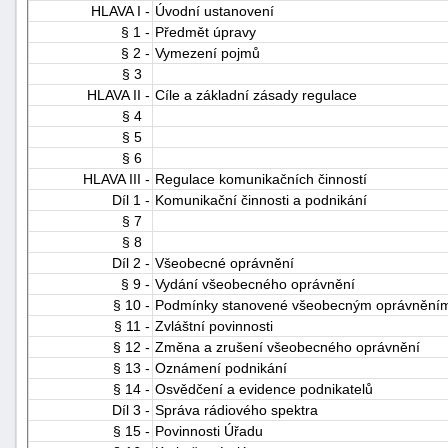
HLAVA I -
Úvodní ustanovení
§ 1 -
Předmět úpravy
§ 2 -
Vymezení pojmů
§ 3
HLAVA II -
Cíle a základní zásady regulace
§ 4
§ 5
§ 6
-
HLAVA III -
Regulace komunikačních činností
náhrady
Díl 1 -
Komunikační činnosti a podnikání
§ 7
§ 8
Díl 2 -
Všeobecné oprávnění
§ 9 -
Vydání všeobecného oprávnění
§ 10 -
Podmínky stanovené všeobecným oprávnění
§ 11 -
Zvláštní povinnosti
§ 12 -
Změna a zrušení všeobecného oprávnění
§ 13 -
Oznámení podnikání
§ 14 -
Osvědčení a evidence podnikatelů
Díl 3 -
Správa rádiového spektra
§ 15 -
Povinnosti Úřadu