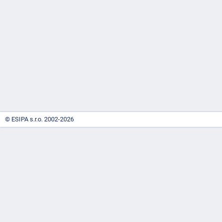
-
náhrady
© ESIPA s.r.o. 2002-2026