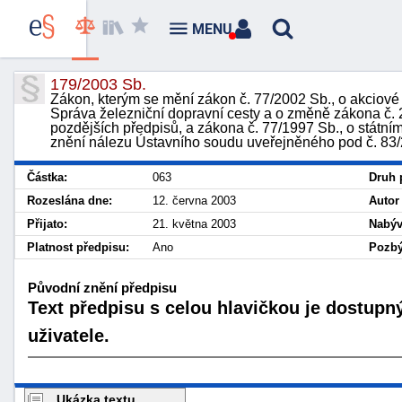
MENU
179/2003 Sb.
Zákon, kterým se mění zákon č. 77/2002 Sb., o akciové 
Správa železniční dopravní cesty a o změně zákona č. 
pozdějších předpisů, a zákona č. 77/1997 Sb., o státní
znění nálezu Ústavního soudu uveřejněného pod č. 83
Částka:
063
Druh 
Rozeslána dne:
12. června 2003
Autor
Přijato:
21. května 2003
Nabýv
Platnost předpisu:
Ano
Pozbý
Původní znění předpisu
Text předpisu s celou hlavičkou je dostupn
uživatele.
Ukázka textu