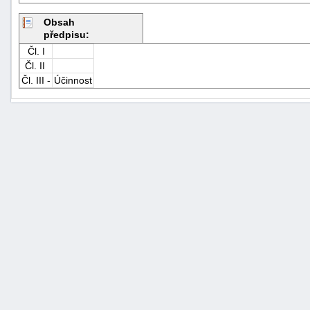
Obsah
předpisu:
Čl. I
Čl. II
Čl. III -
Účinnost
+náhrady