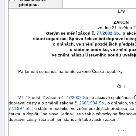
předpisu:
179
ZÁKON
ze dne 21. května 
kterým se mění zákon č.
77/2002 Sb.
, o akc
státní organizaci Správa železniční dopravní ces
o dráhách, ve znění pozdějších předpis
o státním podniku, ve znění poz
ve znění nálezu Ústavního soudu uveře
Parlament se usnesl na tomto zákoně České republiky:
náhrady
Čl. I
škody
V
§ 19
odst. 2 zákona č.
77/2002 Sb.
, o akciové společnosti 
dopravní cesty a o změně zákona č.
266/1994 Sb.
, o dráhách, ve
77/1997 Sb.
, o státním podniku, ve znění pozdějších předpisů, se
čárkou a doplňují se slova "jedná-li se však o závazky na financo
dopravní cesty, ručí stát, jen stanoví-li tak zvláštní zákon.".
. . .