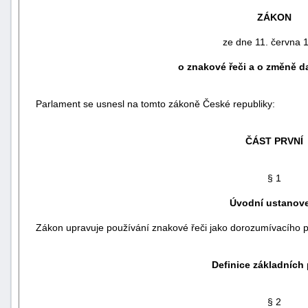
ZÁKON
ze dne 11. června 
o znakové řeči a o změně d
Parlament se usnesl na tomto zákoně České republiky:
ČÁST PRVNÍ
§ 1
náhrady
Úvodní ustanov
škody
Zákon upravuje používání znakové řeči jako dorozumívacího pr
Definice základních
§ 2