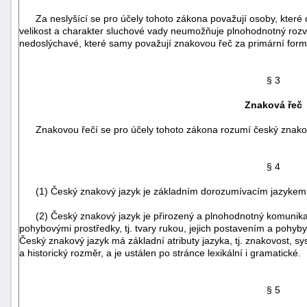
Za neslyšící se pro účely tohoto zákona považují osoby, které o
velikost a charakter sluchové vady neumožňuje plnohodnotný rozvo
nedoslýchavé, které samy považují znakovou řeč za primární for
§ 3
Znaková řeč
Znakovou řečí se pro účely tohoto zákona rozumí český znakov
§ 4
(1) Český znakový jazyk je základním dorozumívacím jazykem n
(2) Český znakový jazyk je přirozený a plnohodnotný komunikačn
pohybovými prostředky, tj. tvary rukou, jejich postavením a pohyby
+náhrady
Český znakový jazyk má základní atributy jazyka, tj. znakovost, sy
a historický rozměr, a je ustálen po stránce lexikální i gramatické.
§ 5