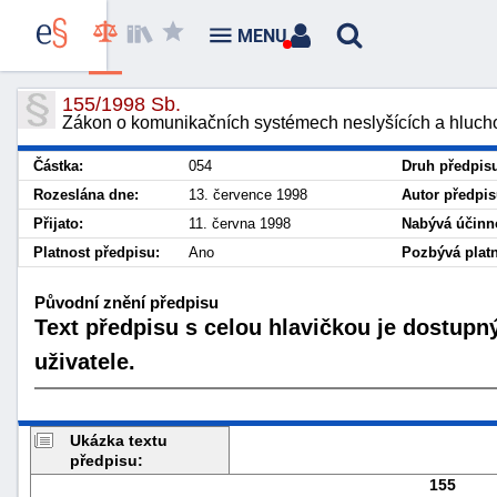
MENU
155/1998 Sb.
Zákon o komunikačních systémech neslyšících a hluch
Částka:
054
Druh předpis
Rozeslána dne:
13. července 1998
Autor předpis
Přijato:
11. června 1998
Nabývá účinno
Platnost předpisu:
Ano
Pozbývá platn
Původní znění předpisu
Text předpisu s celou hlavičkou je dostupn
uživatele.
Ukázka textu
předpisu:
155