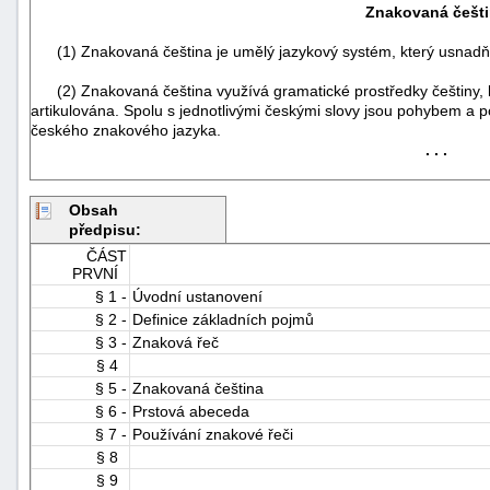
Znakovaná češt
(1) Znakovaná čeština je umělý jazykový systém, který usnadňuj
(2) Znakovaná čeština využívá gramatické prostředky češtiny, k
artikulována. Spolu s jednotlivými českými slovy jsou pohybem a
českého znakového jazyka.
. . .
-
Obsah
náhrady
předpisu:
ČÁST
PRVNÍ
§ 1 -
Úvodní ustanovení
§ 2 -
Definice základních pojmů
§ 3 -
Znaková řeč
§ 4
§ 5 -
Znakovaná čeština
§ 6 -
Prstová abeceda
§ 7 -
Používání znakové řeči
§ 8
§ 9