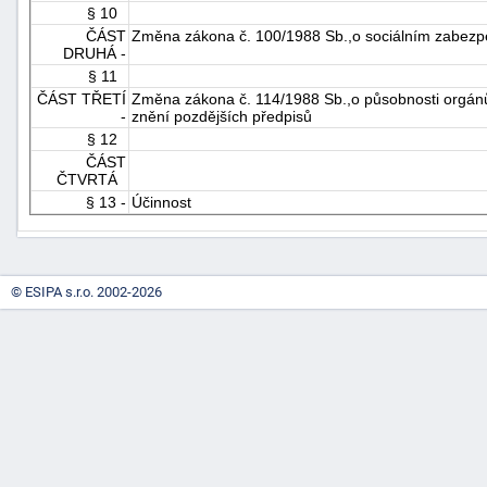
§ 10
"náhradě
ČÁST
Změna zákona č. 100/1988 Sb.,o sociálním zabezpe
škod"
DRUHÁ -
§ 11
ČÁST TŘETÍ
Změna zákona č. 114/1988 Sb.,o působnosti orgánů
-
znění pozdějších předpisů
§ 12
ČÁST
ČTVRTÁ
§ 13 -
Účinnost
© ESIPA s.r.o. 2002-2026