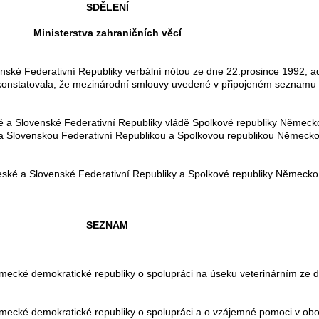
SDĚLENÍ
Ministerstva zahraničních věcí
ské Federativní Republiky verbální nótou ze dne 22.prosince 1992, a
onstatovala, že mezinárodní smlouvy uvedené v připojeném seznamu 
 Slovenské Federativní Republiky vládě Spolkové republiky Německo 
u a Slovenskou Federativní Republikou a Spolkovou republikou Němec
é a Slovenské Federativní Republiky a Spolkové republiky Německo 
SEZNAM
ecké demokratické republiky o spolupráci na úseku veterinárním ze 
cké demokratické republiky o spolupráci a o vzájemné pomoci v oboru