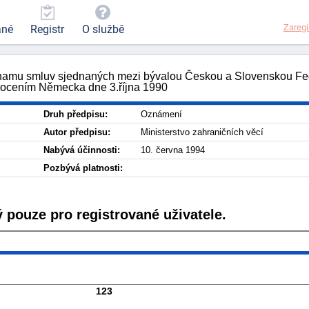
Zaregi
ané
Registr
O službě
seznamu smluv sjednaných mezi bývalou Českou a Slovenskou F
dnocením Německa dne 3.října 1990
Druh předpisu:
Oznámení
Autor předpisu:
Ministerstvo zahraničních věcí
Nabývá účinnosti:
10. června 1994
Pozbývá platnosti:
 pouze pro registrované uživatele.
123