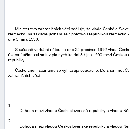
Ministerstvo zahraničních věcí sděluje, že vláda České a Sloven
Německo, na základě jednání se Spolkovou republikou Německo k
dne 3.října 1990.
Současně verbální nótou ze dne 22.prosince 1992 vláda České a
územní účinnosti smluv platných ke dni 3.října 1990 mezi Česko
republiky.
České znění seznamu se vyhlašuje současně. Do znění nót Česk
zahraničních věcí.
1.
Dohoda mezi vládou Československé republiky a vládou Něm
2.
Dohoda mezi vládou Československé republiky a vládou Něme