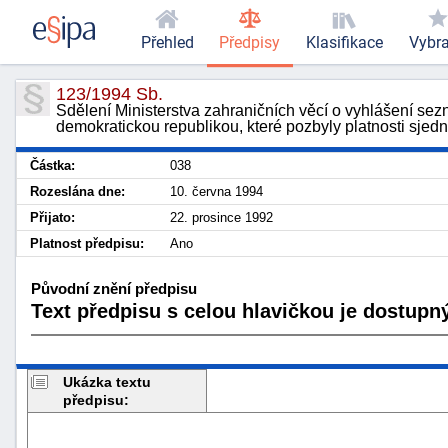
Přehled
Předpisy
Klasifikace
Vybr
123/1994 Sb.
Sdělení Ministerstva zahraničních věcí o vyhlášení 
demokratickou republikou, které pozbyly platnosti sje
Částka:
038
Rozeslána dne:
10. června 1994
Přijato:
22. prosince 1992
Platnost předpisu:
Ano
Původní znění předpisu
Text předpisu s celou hlavičkou je dostupný
Ukázka textu
předpisu: