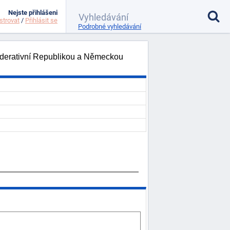
Nejste přihlášeni
strovat
/
Přihlásit se
Podrobné vyhledávání
ederativní Republikou a Německou