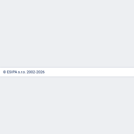
-
náhrady
© ESIPA s.r.o. 2002-2026