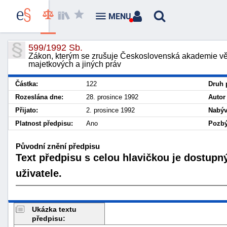
MENU
599/1992 Sb.
Zákon, kterým se zrušuje Československá akademie vě
majetkových a jiných práv
Částka:
122
Druh 
Rozeslána dne:
28. prosince 1992
Autor
Přijato:
2. prosince 1992
Nabýv
Platnost předpisu:
Ano
Pozbý
Původní znění předpisu
Text předpisu s celou hlavičkou je dostupn
uživatele.
Ukázka textu
předpisu: