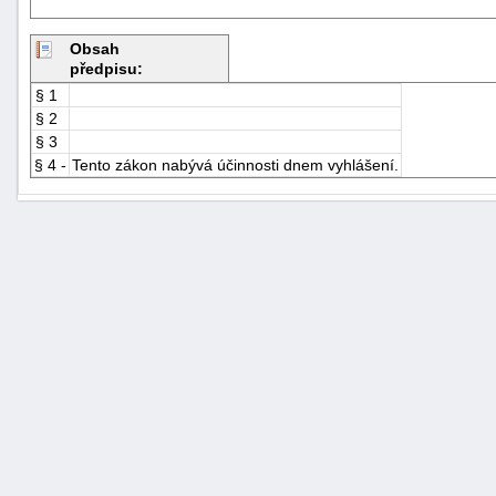
Obsah
předpisu:
§ 1
§ 2
§ 3
§ 4 -
Tento zákon nabývá účinnosti dnem vyhlášení.
+náhrady