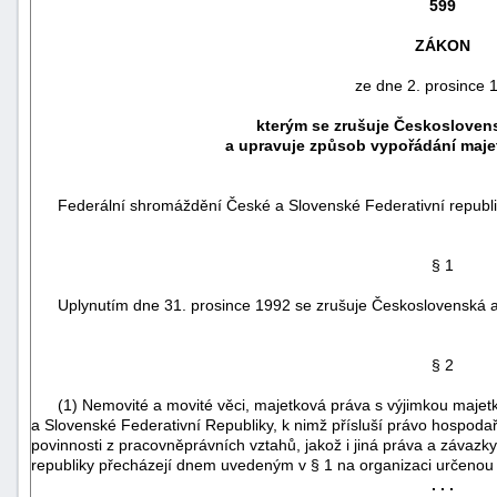
599
ZÁKON
ze dne 2. prosince 
kterým se zrušuje Českosloven
a upravuje způsob vypořádání maje
Federální shromáždění České a Slovenské Federativní republik
§ 1
Uplynutím dne 31. prosince 1992 se zrušuje Československá 
náhrady
škody
§ 2
(1) Nemovité a movité věci, majetková práva s výjimkou majetk
a Slovenské Federativní Republiky, k nimž přísluší právo hospod
povinnosti z pracovněprávních vztahů, jakož i jiná práva a záv
republiky přecházejí dnem uvedeným v § 1 na organizaci určeno
. . .