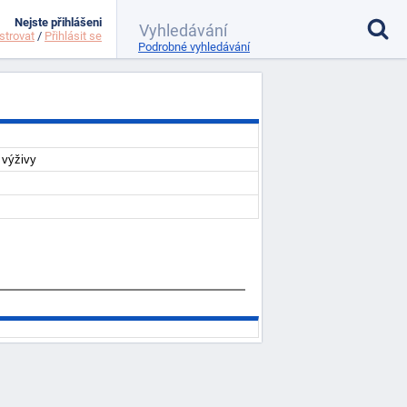
Nejste přihlášeni
strovat
/
Přihlásit se
Podrobné vyhledávání
 výživy