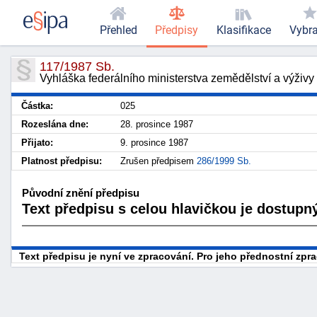
Přehled
Předpisy
Klasifikace
Vybr
117/1987 Sb.
Vyhláška federálního ministerstva zemědělství a výživy o
Částka:
025
Rozeslána dne:
28. prosince 1987
Přijato:
9. prosince 1987
Platnost předpisu:
Zrušen předpisem
286/1999 Sb.
Původní znění předpisu
Text předpisu s celou hlavičkou je dostupný
Text předpisu je nyní ve zpracování. Pro jeho přednostní zp