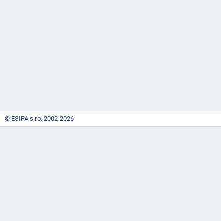
-
náhrady
© ESIPA s.r.o. 2002-2026