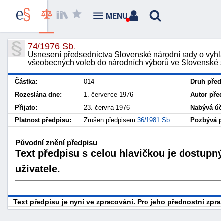
MENU
74/1976 Sb.
Usnesení předsednictva Slovenské národní rady o vyhl
všeobecných voleb do národních výborů ve Slovenské so
Částka:
014
Druh před
Rozeslána dne:
1. července 1976
Autor pře
Přijato:
23. června 1976
Nabývá úč
Platnost předpisu:
Zrušen předpisem
36/1981 Sb.
Pozbývá p
Původní znění předpisu
Text předpisu s celou hlavičkou je dostupn
uživatele.
Text předpisu je nyní ve zpracování. Pro jeho přednostní zp