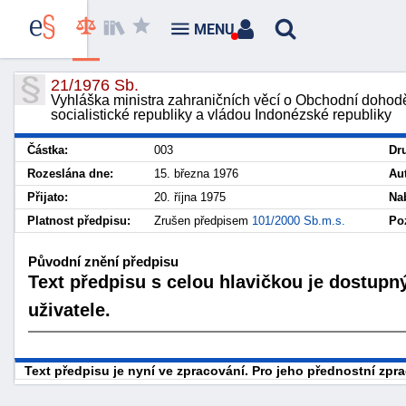
MENU
21/1976 Sb.
Vyhláška ministra zahraničních věcí o Obchodní doho
socialistické republiky a vládou Indonézské republiky
Částka:
003
Dr
Rozeslána dne:
15. března 1976
Au
Přijato:
20. října 1975
Na
Platnost předpisu:
Zrušen předpisem
101/2000 Sb.m.s.
Po
Původní znění předpisu
Text předpisu s celou hlavičkou je dostupn
uživatele.
Text předpisu je nyní ve zpracování. Pro jeho přednostní zp