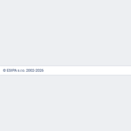
-
náhrady
© ESIPA s.r.o. 2002-2026