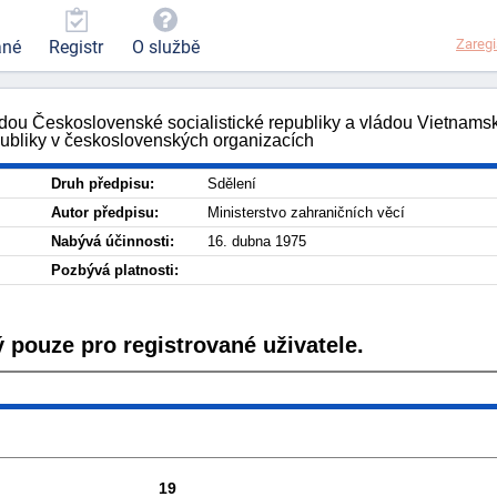
Zaregi
ané
Registr
O službě
dou Československé socialistické republiky a vládou Vietnams
ubliky v československých organizacích
Druh předpisu:
Sdělení
Autor předpisu:
Ministerstvo zahraničních věcí
Nabývá účinnosti:
16. dubna 1975
Pozbývá platnosti:
 pouze pro registrované uživatele.
19