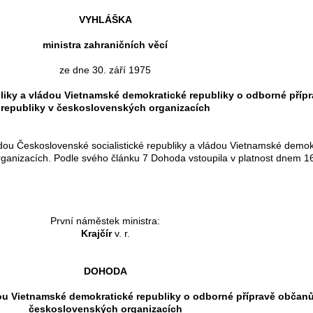
VYHLÁŠKA
ministra zahraničních věcí
ze dne 30. září 1975
liky a vládou Vietnamské demokratické republiky o odborné pří
republiky v československých organizacích
Československé socialistické republiky a vládou Vietnamské demokra
ganizacích. Podle svého článku 7 Dohoda vstoupila v platnost dnem 1
První náměstek ministra:
Krajčír
v. r.
DOHODA
dou Vietnamské demokratické republiky o odborné přípravě občan
československých organizacích