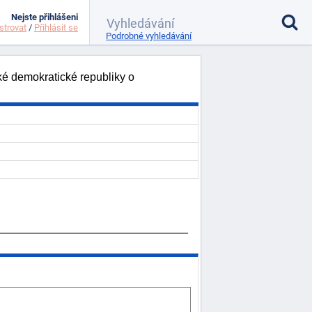
Nejste přihlášeni
strovat
/
Přihlásit se
Podrobné vyhledávání
ké demokratické republiky o