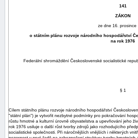
141
ZÁKON
ze dne 16. prosince
o státním plánu rozvoje národního hospodářství Če
na rok 1976
Federální shromáždění Československé socialistické republi
náhrady
§ 1
škody
Cílem státního plánu rozvoje národního hospodářství Československ
"státní plán") je vytvořit nezbytné podmínky pro pokračování hosp
růstu hmotné a kulturní úrovně obyvatelstva a upevňování jeho život
rok 1976 usiluje o další růst tvorby zdrojů jako rozhodujícího pře
socialistické společnosti. Při náročnějších vnějších i některých v
pozornost v prvé řadě na zabezpečení struktury tvorby hmotných z