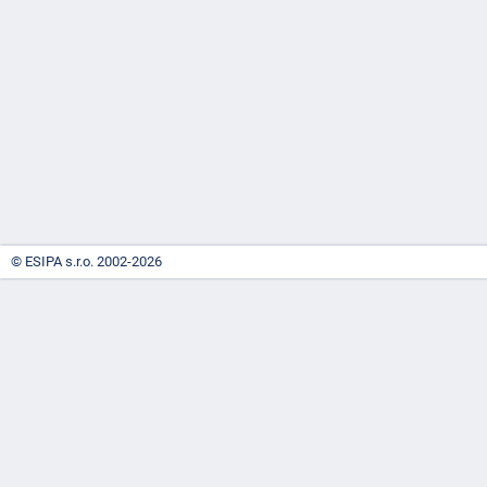
-
náhrady
© ESIPA s.r.o. 2002-2026