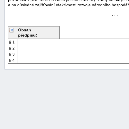
a na důsledné zajišťování efektivnosti rozvoje národního hospodář
. . .
Obsah
předpisu:
§ 1
§ 2
§ 3
§ 4
+náhrady