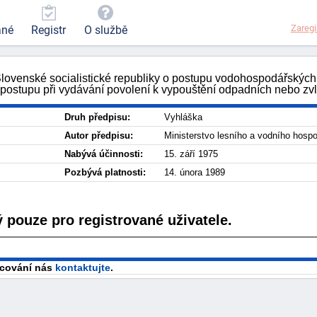
Zaregi
ané
Registr
O službě
Slovenské socialistické republiky o postupu vodohospodářskýc
ostupu při vydávání povolení k vypouštění odpadních nebo zvlá
Druh předpisu:
Vyhláška
Autor předpisu:
Ministerstvo lesního a vodního hospo
Nabývá účinnosti:
15. září 1975
Pozbývá platnosti:
14. února 1989
 pouze pro registrované uživatele.
racování nás
kontaktujte
.