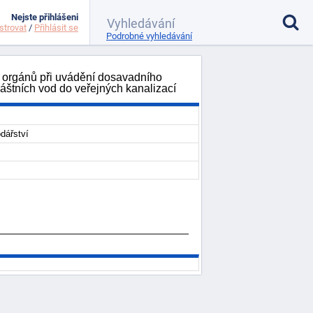
Nejste přihlášeni
strovat
/
Přihlásit se
Podrobné vyhledávání
h orgánů při uvádění dosavadního
štních vod do veřejných kanalizací
dářství