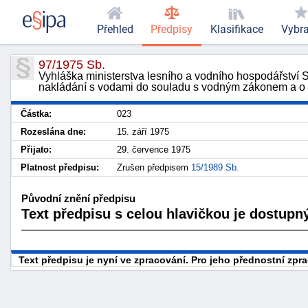
Přehled
Předpisy
Klasifikace
Vybr
97/1975 Sb.
Vyhláška ministerstva lesního a vodního hospodářství 
nakládání s vodami do souladu s vodným zákonem a o p
Částka:
023
Rozeslána dne:
15. září 1975
Přijato:
29. července 1975
Platnost předpisu:
Zrušen předpisem
15/1989 Sb.
Původní znění předpisu
Text předpisu s celou hlavičkou je dostupný
Text předpisu je nyní ve zpracování. Pro jeho přednostní zp