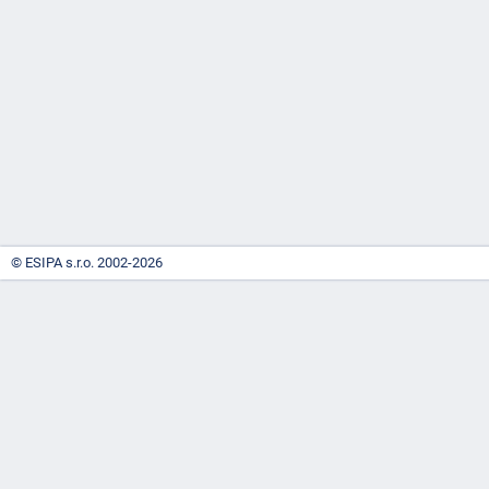
-
náhrady
© ESIPA s.r.o. 2002-2026