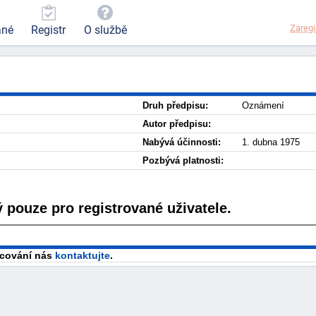
Zaregi
ané
Registr
O službě
Druh předpisu:
Oznámení
Autor předpisu:
Nabývá účinnosti:
1. dubna 1975
Pozbývá platnosti:
 pouze pro registrované uživatele.
racování nás
kontaktujte
.