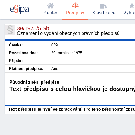
Přehled
Předpisy
Klasifikace
Vybr
39/1975/5 Sb.
Oznámení o vydání obecných právních předpisů
Částka:
039
Rozeslána dne:
29. prosince 1975
Přijato:
Platnost předpisu:
Ano
Původní znění předpisu
Text předpisu s celou hlavičkou je dostupný
Text předpisu je nyní ve zpracování. Pro jeho přednostní zp