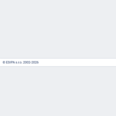
-
náhrady
© ESIPA s.r.o. 2002-2026