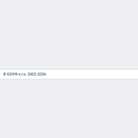
-
náhrady
© ESIPA s.r.o. 2002-2026