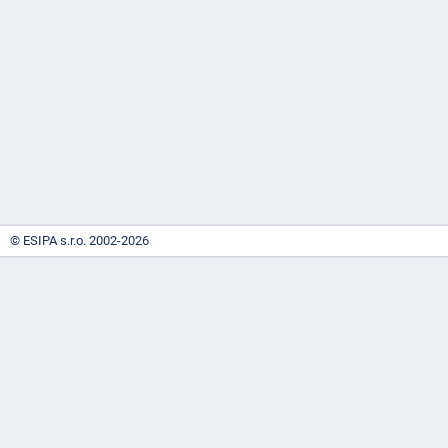
-
náhrady
© ESIPA s.r.o. 2002-2026