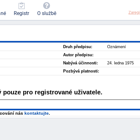
Zaregi
ané
Registr
O službě
Druh předpisu:
Oznámení
Autor předpisu:
Nabývá účinnosti:
24. ledna 1975
Pozbývá platnosti:
 pouze pro registrované uživatele.
racování nás
kontaktujte
.