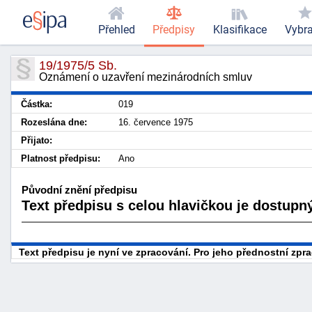
Přehled
Předpisy
Klasifikace
Vybr
19/1975/5 Sb.
Oznámení o uzavření mezinárodních smluv
Částka:
019
Rozeslána dne:
16. července 1975
Přijato:
Platnost předpisu:
Ano
Původní znění předpisu
Text předpisu s celou hlavičkou je dostupný
Text předpisu je nyní ve zpracování. Pro jeho přednostní zp