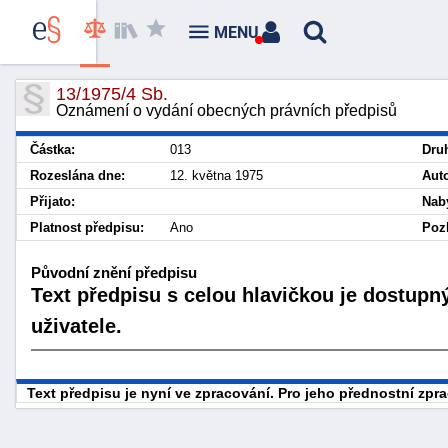
MENU
13/1975/4 Sb.
Oznámení o vydání obecných právních předpisů
Částka:
013
Dru
Rozeslána dne:
12. května 1975
Auto
Přijato:
Nab
Platnost předpisu:
Ano
Pozb
Původní znění předpisu
Text předpisu s celou hlavičkou je dostupn
uživatele.
Text předpisu je nyní ve zpracování. Pro jeho přednostní zp