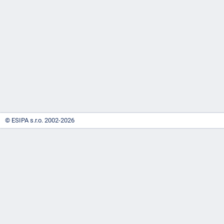
-
náhrady
© ESIPA s.r.o. 2002-2026