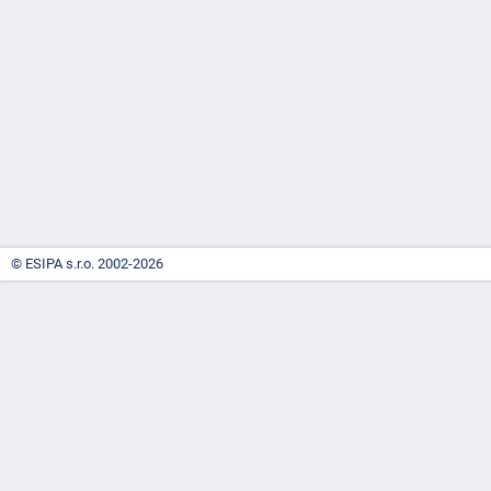
-
náhrady
© ESIPA s.r.o. 2002-2026