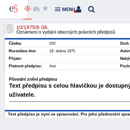
MENU
10/1975/6 Sb.
Oznámení o vydání obecných právních předpisů
Částka:
010
Druh 
Rozeslána dne:
18. dubna 1975
Autor
Přijato:
Nabýv
Platnost předpisu:
Ano
Pozbý
Původní znění předpisu
Text předpisu s celou hlavičkou je dostupn
uživatele.
Text předpisu je nyní ve zpracování. Pro jeho přednostní zp