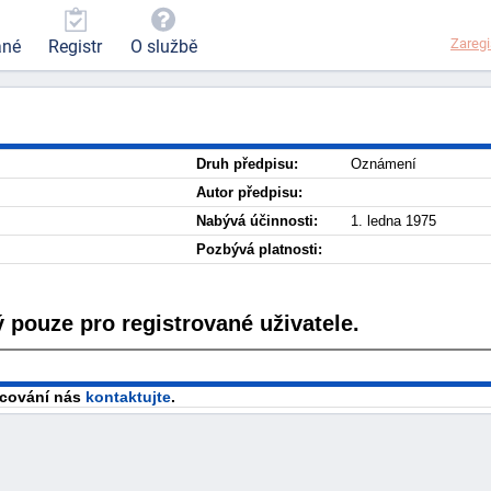
Zaregi
ané
Registr
O službě
Druh předpisu:
Oznámení
Autor předpisu:
Nabývá účinnosti:
1. ledna 1975
Pozbývá platnosti:
 pouze pro registrované uživatele.
racování nás
kontaktujte
.