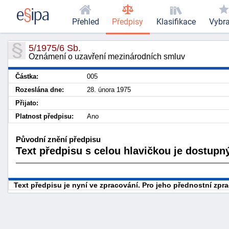
Přehled
Předpisy
Klasifikace
Vybr
5/1975/6 Sb.
Oznámení o uzavření mezinárodních smluv
Částka:
005
Rozeslána dne:
28. února 1975
Přijato:
Platnost předpisu:
Ano
Původní znění předpisu
Text předpisu s celou hlavičkou je dostupný
Text předpisu je nyní ve zpracování. Pro jeho přednostní zp