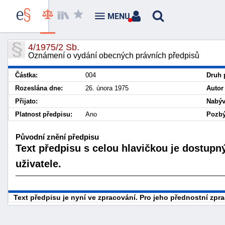
MENU
4/1975/2 Sb.
Oznámení o vydání obecných právních předpisů
Částka:
004
Druh 
Rozeslána dne:
26. února 1975
Autor
Přijato:
Nabýv
Platnost předpisu:
Ano
Pozbý
Původní znění předpisu
Text předpisu s celou hlavičkou je dostupn
uživatele.
Text předpisu je nyní ve zpracování. Pro jeho přednostní zp