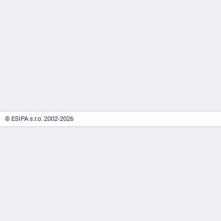
-
náhrady
© ESIPA s.r.o. 2002-2026