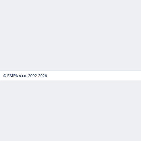
-
náhrady
© ESIPA s.r.o. 2002-2026