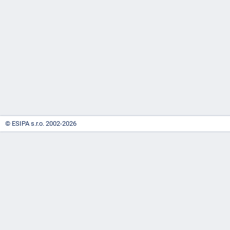
-
náhrady
© ESIPA s.r.o. 2002-2026