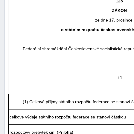
125
ZÁKON
ze dne 17. prosince
o státním rozpočtu československé
Federální shromáždění Československé socialistické republi
§ 1
náhrady
škody
(1) Celkové příjmy státního rozpočtu federace se stanoví
celkové výdaje státního rozpočtu federace se stanoví částkou
rozpočtový přebytek činí (Příloha)