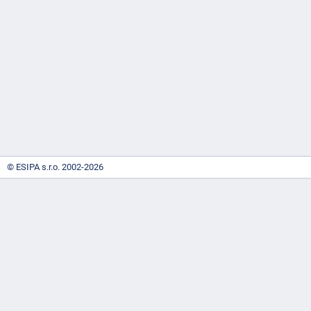
-
náhrady
© ESIPA s.r.o. 2002-2026