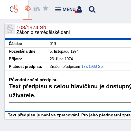
MENU
103/1974 Sb.
Zákon o zemědělské dani
Částka:
019
Rozeslána dne:
6. listopadu 1974
Přijato:
23. října 1974
Platnost předpisu:
Zrušen předpisem
172/1988 Sb.
Původní znění předpisu
Text předpisu s celou hlavičkou je dostupn
uživatele.
Text předpisu je nyní ve zpracování. Pro jeho přednostní zp