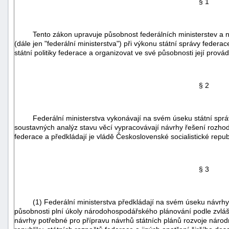
§ 1
Tento zákon upravuje působnost federálních ministerstev a n
(dále jen "federální ministerstva") při výkonu státní správy federa
státní politiky federace a organizovat ve své působnosti její provád
§ 2
Federální ministerstva vykonávají na svém úseku státní spr
soustavných analýz stavu věcí vypracovávají návrhy řešení rozhod
federace a předkládají je vládě Československé socialistické republ
§ 3
+náhrady
(1) Federální ministerstva předkládají na svém úseku návrhy
působnosti plní úkoly národohospodářského plánování podle zvláš
návrhy potřebné pro přípravu návrhů státních plánů rozvoje národ