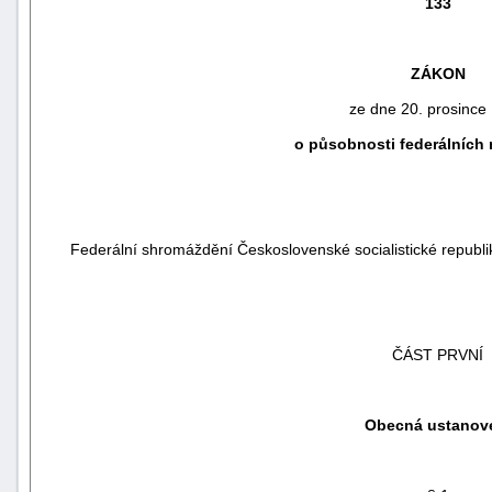
133
ZÁKON
ze dne 20. prosince
o působnosti federálních 
Federální shromáždění Československé socialistické republi
náhrady
škody
ČÁST PRVNÍ
Obecná ustanov