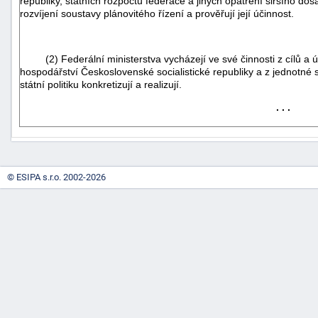
republiky, státních rozpočtů federace a jiných opatření širšího do
rozvíjení soustavy plánovitého řízení a prověřují její účinnost.
(2) Federální ministerstva vycházejí ve své činnosti z cílů a
hospodářství Československé socialistické republiky a z jednotné s
státní politiku konkretizují a realizují.
. . .
-
náhrady
© ESIPA s.r.o. 2002-2026