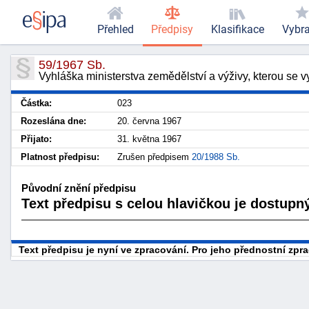
Přehled
Předpisy
Klasifikace
Vybr
59/1967 Sb.
Vyhláška ministerstva zemědělství a výživy, kterou se v
Částka:
023
Rozeslána dne:
20. června 1967
Přijato:
31. května 1967
Platnost předpisu:
Zrušen předpisem
20/1988 Sb.
Původní znění předpisu
Text předpisu s celou hlavičkou je dostupný
Text předpisu je nyní ve zpracování. Pro jeho přednostní zp