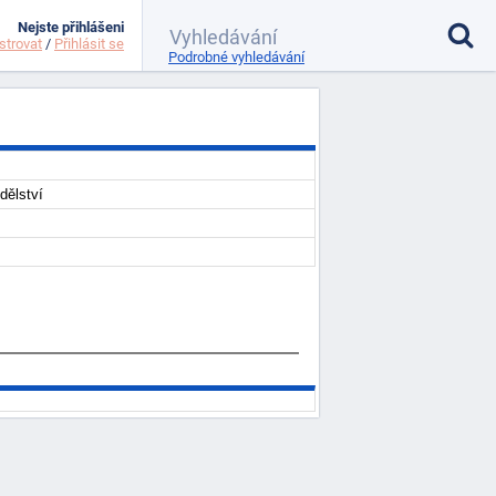
Nejste přihlášeni
strovat
/
Přihlásit se
Podrobné vyhledávání
dělství